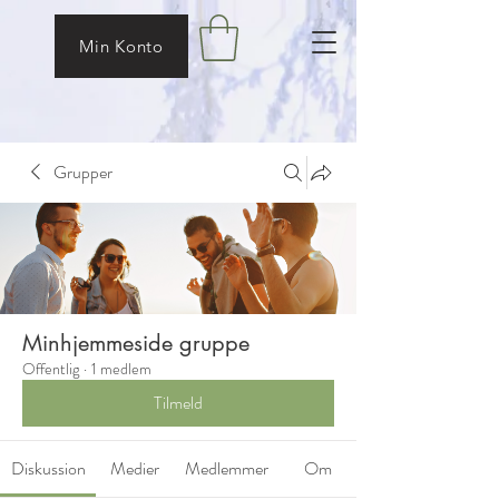
Min Konto
Grupper
Minhjemmeside gruppe
Offentlig
·
1 medlem
Tilmeld
Diskussion
Medier
Medlemmer
Om