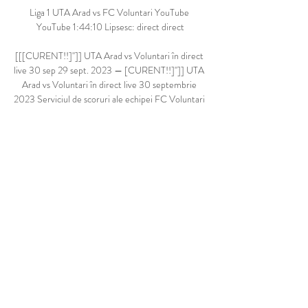
Liga 1 UTA Arad vs FC Voluntari YouTube 
YouTube 1:44:10 Lipsesc: direct direct

[[[CURENT!!]'']] UTA Arad vs Voluntari în direct 
live 30 sep 29 sept. 2023 — [CURENT!!]'']] UTA 
Arad vs Voluntari în direct live 30 septembrie 
2023 Serviciul de scoruri ale echipei FC Voluntari 
este în timp real ...

Cu acest punct, UTA Arad a urcat un loc în 
ierarhie, de pe 15 pe 14, cu doar 17 puncte, și nu a 
părăsit ”zona roșie”. De partea cealaltă, FC 
Voluntari a urcat pe locul 9, cu 21 de puncte, dar 
rămâne la cinci puncte distanță de zona locurilor de 
play-off. UTA - FC Voluntari 1-1 (Keșeru 13/ 
Damașcan 2)UTA ocupă penultimul loc în 
clasament, cu 16 puncte. FC Voluntari ocupă locul 
zece, cu 20 de puncte. 

REZUMAT | UTA - Voluntari 0-0. Remiza care 
nu foloseşte YouTube YouTube 3:06 Lipsesc: 