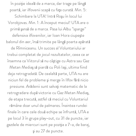
în poziţie ideală de a marca, dar trage pe lângă 
poartă, iar ilfovenii scapă cu faţa curată. Min. 5: 
Schimbare la UTA! Intră Roşu în locul lui 
Vorobjovas. Min. 1: A început meciul! UTA are o 
primă şansă de a marca. Pasa lui Albu ”sparge” 
defensiva ilfovenilor, iar Ioan Hora ciupeşte 
balonul din aer, însă trimite pe lângă poarta apărată 
de Rîmniceanu. Un succes al Voluntariului ar 
trebui completat de jocul rezultatelor, ceea ce ar 
însemna ca Viitorul să nu câştige cu Astra sau Gaz 
Metan Mediaş să piardă cu Poli Iaşi, ultima fiind 
deja retrogradată. De cealaltă parte, UTA nu are 
niciun fel de probleme şi merge în Ilfov fără nicio 
presiune. Arădenii sunt salvaţi matematic de la 
retrogradare după victorie cu Gaz Metan Mediaş, 
de etapa trecută, astfel că meciul cu Voluntariul 
rămâne doar unul de palmares. Înaintea rundei 
finale în care cele două echipe se înfruntă, UTA e 
pe locul 3 în grupa play-out, cu 31 de puncte, iar 
gazdele de miercuri sunt pe poziţia a 7-a, de baraj, 
şi au 27 de puncte. 
