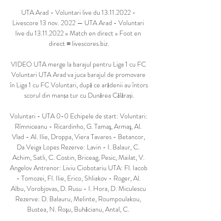
UTA Arad - Voluntari live du 13.11.2022 - 
Livescore 13 nov. 2022 — UTA Arad - Voluntari 
live du 13.11.2022 » Match en direct » Foot en 
direct ≡ livescores.biz.

VIDEO UTA merge la barajul pentru Liga 1 cu FC 
Voluntari UTA Arad va juca barajul de promovare 
în Liga 1 cu FC Voluntari, după ce arădenii au întors 
scorul din manșa tur cu Dunărea Călărași.

Voluntari - UTA 0-0 Echipele de start: Voluntari: 
Rîmniceanu - Ricardinho, G. Tamaş, Armaş, Al. 
Vlad - Al. Ilie, Droppa, Viera Tavares - Betancor, 
Da Veiga Lopes Rezerve: Lavin - I. Balaur, C. 
Achim, Satli, C. Costin, Briceag, Pesic, Mailat, V. 
Angelov Antrenor: Liviu Ciobotariu UTA: Fl. Iacob 
- Tomozei, Fl. Ilie, Erico, Shliakov - Roger, Al. 
Albu, Vorobjovas, D. Rusu - I. Hora, D. Miculescu 
Rezerve: D. Balauru, Melinte, Roumpoulakou, 
Bustea, N. Roşu, Buhăcianu, Antal, C. 
