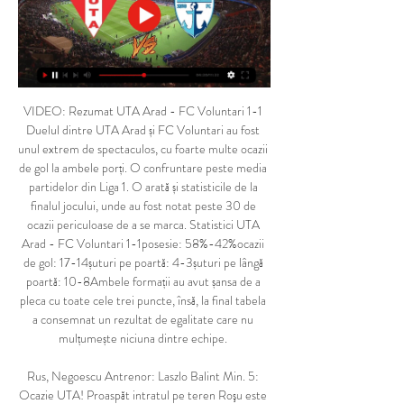
VIDEO: Rezumat UTA Arad - FC Voluntari 1-1 
Duelul dintre UTA Arad și FC Voluntari au fost 
unul extrem de spectaculos, cu foarte multe ocazii 
de gol la ambele porți. O confruntare peste media 
partidelor din Liga 1. O arată și statisticile de la 
finalul jocului, unde au fost notat peste 30 de 
ocazii periculoase de a se marca. Statistici UTA 
Arad - FC Voluntari 1-1posesie: 58%-42%ocazii 
de gol: 17-14șuturi pe poartă: 4-3șuturi pe lângă 
poartă: 10-8Ambele formații au avut șansa de a 
pleca cu toate cele trei puncte, însă, la final tabela 
a consemnat un rezultat de egalitate care nu 
mulțumește niciuna dintre echipe. 

Rus, Negoescu Antrenor: Laszlo Balint Min. 5: 
Ocazie UTA! Proaspăt intratul pe teren Roşu este 