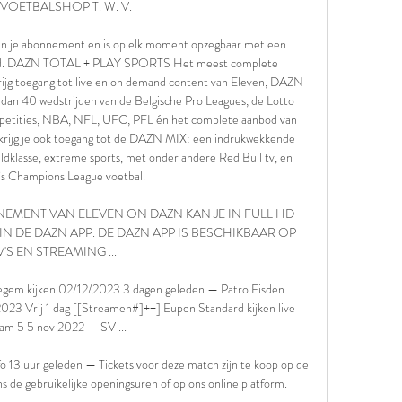
VOETBALSHOP T. W. V. 

an je abonnement en is op elk moment opzegbaar met een 
and. DAZN TOTAL + PLAY SPORTS Het meest complete 
ijg toegang tot live en on demand content van Eleven, DAZN 
 dan 40 wedstrijden van de Belgische Pro Leagues, de Lotto 
petities, NBA, NFL, UFC, PFL én het complete aanbod van 
 krijg je ook toegang tot de DAZN MIX: een indrukwekkende 
ldklasse, extreme sports, met onder andere Red Bull tv, en 
 Champions League voetbal. 

BONNEMENT VAN ELEVEN ON DAZN KAN JE IN FULL HD 
IN DE DAZN APP. DE DAZN APP IS BESCHIKBAAR OP 
V'S EN STREAMING ...

m kijken 02/12/2023 3 dagen geleden — Patro Eisden 
023 Vrij 1 dag [[Streamen#]++] Eupen Standard kijken live 
eam 5 5 nov 2022 — SV ...

o 13 uur geleden — Tickets voor deze match zijn te koop op de 
ns de gebruikelijke openingsuren of op ons online platform.
