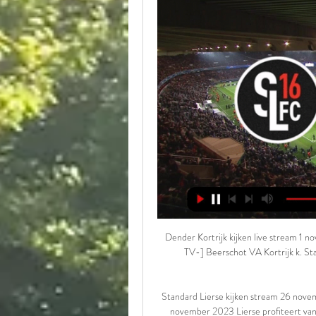
Dender Kortrijk kijken live stream 1
TV-] Beerschot VA Kortrijk k. St
Standard Lierse kijken stream 26 nove
november 2023 Lierse profiteert van 