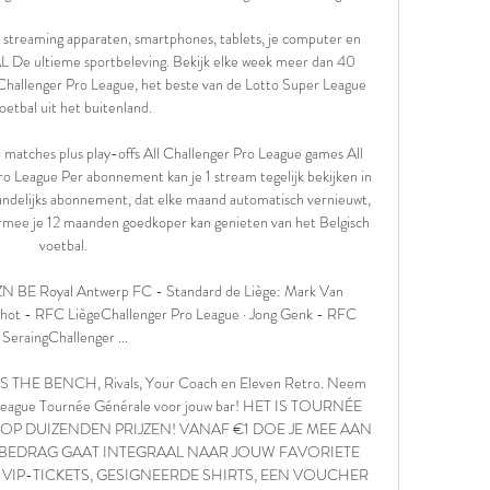
 streaming apparaten, smartphones, tablets, je computer en 
 De ultieme sportbeleving. Bekijk elke week meer dan 40 
 Challenger Pro League, het beste van de Lotto Super League 
oetbal uit het buitenland. 

 matches plus play-offs All Challenger Pro League games All 
 League Per abonnement kan je 1 stream tegelijk bekijken in 
andelijks abonnement, dat elke maand automatisch vernieuwt, 
rmee je 12 maanden goedkoper kan genieten van het Belgisch 
voetbal. 

AZN BE Royal Antwerp FC - Standard de Liège: Mark Van 
hot - RFC LiègeChallenger Pro League · Jong Genk - RFC 
SeraingChallenger ...

HE BENCH, Rivals, Your Coach en Eleven Retro. Neem 
ro League Tournée Générale voor jouw bar! HET IS TOURNÉE 
OP DUIZENDEN PRIJZEN! VANAF €1 DOE JE MEE AAN 
T BEDRAG GAAT INTEGRAAL NAAR JOUW FAVORIETE 
 VIP-TICKETS, GESIGNEERDE SHIRTS, EEN VOUCHER 