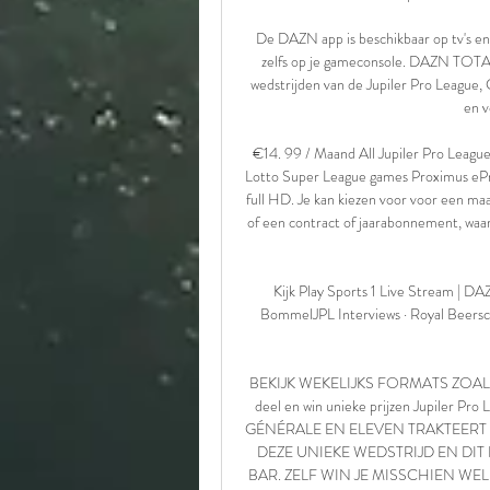
De DAZN app is beschikbaar op tv's en
zelfs op je gameconsole. DAZN TOTAL
wedstrijden van de Jupiler Pro League,
en v
€14. 99 / Maand All Jupiler Pro League
Lotto Super League games Proximus ePro
full HD. Je kan kiezen voor voor een ma
of een contract of jaarabonnement, waa
Kijk Play Sports 1 Live Stream | D
BommelJPL Interviews · Royal Beersc
BEKIJK WEKELIJKS FORMATS ZOALS T
deel en win unieke prijzen Jupiler P
GÉNÉRALE EN ELEVEN TRAKTEERT 
DEZE UNIEKE WEDSTRIJD EN DI
BAR. ZELF WIN JE MISSCHIEN WEL