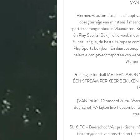
VAN 
Hernieuwt automatisch na afloopt v
opzegtermijn van minstens 1 ma
sportstreamingaanbod in Vlaanderen! Kr
én Play Sports! Bekijk elke week meer
Super League, de beste Europese com
Play Sports bekijken. En daarbovenop
selectie aan gevechtssporten van were
Women’s
Pro league football MET EEN A
ÉÉN STREAM PER KEER BEKIJKEN 
T
(VANDAAG!) Standard Zulte-Warege
Beerschot VA kijken live 1 december 2
str
SL16 FC - Beerschot VA : praktische inf
ticketingdienst van ons stadion tijde