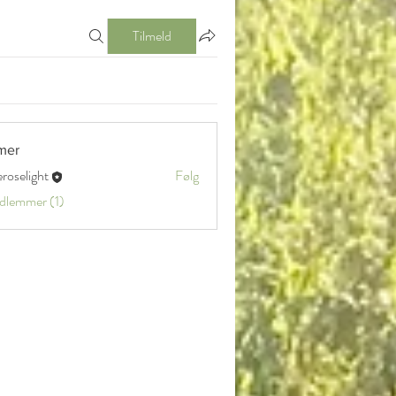
Tilmeld
mer
eroselight
Følg
ight
edlemmer (1)