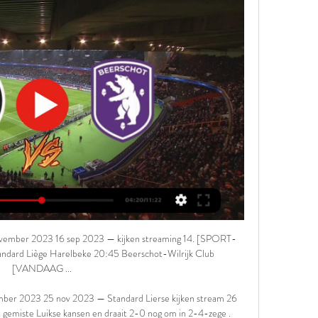
 november 2023 16 sep 2023 — kijken streaming 14. [SPORT-
andard Liège Harelbeke 20:45 Beerschot-Wilrijk Club 
[VANDAAG ...

mber 2023 25 nov 2023 — Standard Lierse kijken stream 26 
gemiste Luikse kansen en draait 2-0 nog om in 2-4-zege .
