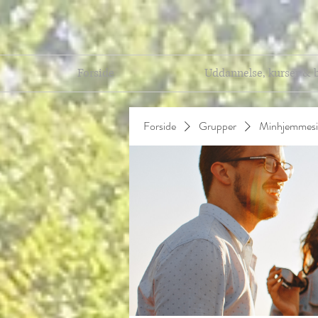
Forside
Uddannelse, kurser & 
Forside
Grupper
Minhjemmesi