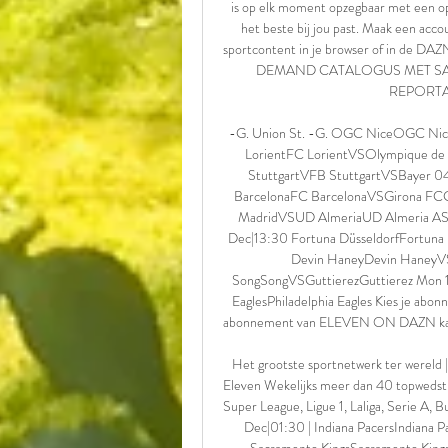
is op elk moment opzegbaar met een op
het beste bij jou past. Maak een acc
sportcontent in je browser of in de D
DEMAND CATALOGUS MET SA
REPORTA
-G. Union St. -G. OGC NiceOGC Nic
LorientFC LorientVSOlympique de M
StuttgartVFB StuttgartVSBayer 04
BarcelonaFC BarcelonaVSGirona FCGir
MadridVSUD AlmeriaUD Almeria AS
Dec|13:30 Fortuna DüsseldorfFortuna D
Devin HaneyDevin HaneyVSR
SongSongVSGuttierezGuttierez Mon 11
EaglesPhiladelphia Eagles Kies je abon
abonnement van ELEVEN ON DAZN kan je 
Het grootste sportnetwerk ter were
Eleven Wekelijks meer dan 40 topwedstri
Super League, Ligue 1, Laliga, Serie A,
Dec|01:30 | Indiana PacersIndiana 
Sacramento KingsSacramento King