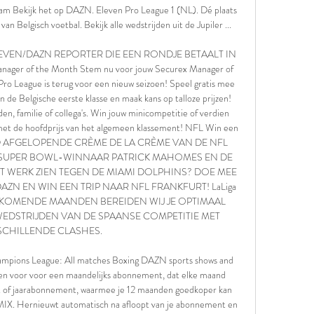
eam Bekijk het op DAZN. Eleven Pro League 1 (NL). Dé plaats 
n Belgisch voetbal. Bekijk alle wedstrijden uit de Jupiler ...

EVEN/DAZN REPORTER DIE EEN RONDJE BETAALT IN 
er of the Month Stem nu voor jouw Securex Manager of 
o League is terug voor een nieuw seizoen! Speel gratis mee 
n de Belgische eerste klasse en maak kans op talloze prijzen! 
en, familie of collega's. Win jouw minicompetitie of verdien 
met de hoofdprijs van het algemeen klassement! NFL Win een 
RIJD AFGELOPENDE CRÈME DE LA CRÈME VAN DE NFL 
J SUPER BOWL-WINNAAR PATRICK MAHOMES EN DE 
ET WERK ZIEN TEGEN DE MIAMI DOLPHINS? DOE MEE 
ZN EN WIN EEN TRIP NAAR NFL FRANKFURT! LaLiga 
penDE KOMENDE MAANDEN BEREIDEN WIJ JE OPTIMAAL 
DSTRIJDEN VAN DE SPAANSE COMPETITIE MET 
CHILLENDE CLASHES. 

ions League: All matches Boxing DAZN sports shows and 
n voor voor een maandelijks abonnement, dat elke maand 
t of jaarabonnement, waarmee je 12 maanden goedkoper kan 
IX. Hernieuwt automatisch na afloopt van je abonnement en 