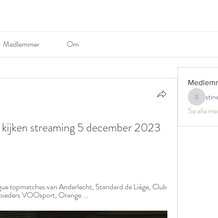
Medlemmer
Om
Medlem
stin
stinerosel
Se alle m
kijken streaming 5 december 2023 
gue topmatches van Anderlecht, Standard de Liège, Club 
anbieders VOOsport, Orange ...