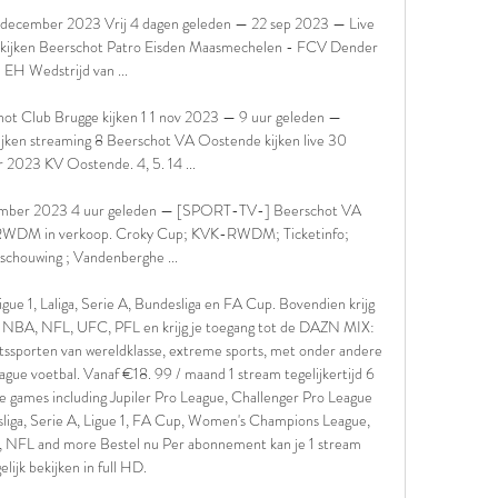
1 december 2023 Vrij 4 dagen geleden — 22 sep 2023 — Live 
m kijken Beerschot Patro Eisden Maasmechelen - FCV Dender 
EH Wedstrijd van ...

t Club Brugge kijken 1 1 nov 2023 — 9 uur geleden — 
en streaming 8 Beerschot VA Oostende kijken live 30 
2023 KV Oostende. 4, 5. 14 ...

ember 2023 4 uur geleden — [SPORT-TV-] Beerschot VA 
or RWDM in verkoop. Croky Cup; KVK-RWDM; Ticketinfo; 
chouwing ; Vandenberghe ...

gue 1, Laliga, Serie A, Bundesliga en FA Cup. Bovendien krijg 
de NBA, NFL, UFC, PFL en krijg je toegang tot de DAZN MIX: 
ssporten van wereldklasse, extreme sports, met onder andere 
ue voetbal. Vanaf €18. 99 / maand 1 stream tegelijkertijd 6 
e games including Jupiler Pro League, Challenger Pro League 
liga, Serie A, Ligue 1, FA Cup, Women's Champions League, 
NFL and more Bestel nu Per abonnement kan je 1 stream 
elijk bekijken in full HD. 
