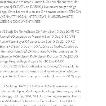
zegtermijn van minstens 1 maand. Kies het abonnement dat 
ount aan bij ELEVEN on DAZNKijk live en stream geweldige 
AZN app. Ontelbaar veel uren aan On demand content EEN ON 
MENVATTINGEN, INTERVIEWS, HUISGEMAAKTE 
GES EN DOCUMENTAIRES. 

eVSStade De ReimsStade De Reims Sun 10 Dec|20:45 FC 
arseilleOlympique de Marseille Sun 10 Dec|15:30 VFB 
 LeverkusenBayer 04 Leverkusen Sun 10 Dec|21:00 FC 
ona FC Sun 10 Dec|14:00 Atlético de MadridAtlético de 
 RomaAS RomaVSACF FiorentinaACF Fiorentina Sun 10 
üsseldorfVSHolstein KielHolstein Kiel Sun 10 Dec|02:00 | 
egis PrograisRegis Prograis Sun 10 Dec|04:00 
 Dec|02:20 Dallas CowboysDallas CowboysVSPhiladelphia 
nement en start met streamen op al jouw toestellen Met een 
in full HD één stream per keer bekijken in de DAZN app. 

ld | ELEVEN on DAZN | ELEVEN on DAZNDeze week Live op 
jden uit de Jupiler Pro League, Challenger Pro League, Lotto 
 Bundesliga, FA Cup, NBA, NFL, UFC en nog veel meer. Tue 05 
PacersVSBoston CelticsBoston Celtics Tue 05 Dec|04:00 
sVSNew Orleans PelicansNew Orleans Pelicans Wed 06 