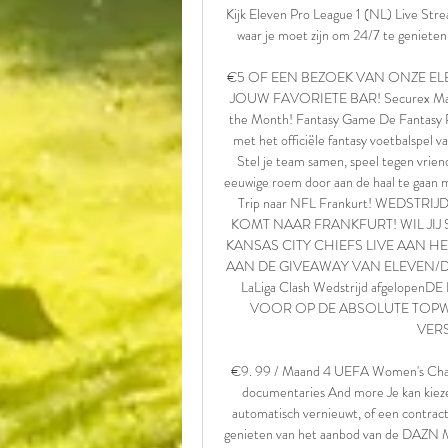
Kijk Eleven Pro League 1 (NL) Live Str
waar je moet zijn om 24/7 te genieten va
€5 OF EEN BEZOEK VAN ONZE EL
JOUW FAVORIETE BAR! Securex Manag
the Month! Fantasy Game De Fantasy Pr
met het officiële fantasy voetbalspel va
Stel je team samen, speel tegen vriend
eeuwige roem door aan de haal te gaan 
Trip naar NFL Frankurt! WEDST
KOMT NAAR FRANKFURT! WIL JI
KANSAS CITY CHIEFS LIVE AAN H
AAN DE GIVEAWAY VAN ELEVEN/DA
LaLiga Clash Wedstrijd afgelo
VOOR OP DE ABSOLUTE TOPWE
VERS
€9. 99 / Maand 4 UEFA Women's Champ
documentaries And more Je kan kieze
automatisch vernieuwt, of een contrac
genieten van het aanbod van de DAZN M