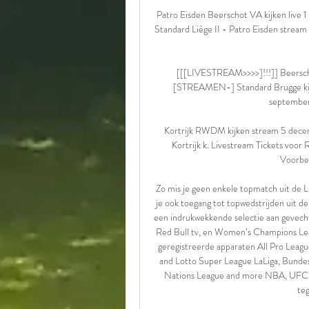
Patro Eisden Beerschot VA kijken live 
Standard Liège II - Patro Eisden strea
[[[LIVESTREAM>>>>]!!!]] Beerscho
[STREAMEN-] Standard Brugge kijk
september 
Kortrijk RWDM kijken stream 5 dec
Kortrijk k. Livestream Tickets vo
Voorbes
Zo mis je geen enkele topmatch uit de Li
je ook toegang tot topwedstrijden uit 
een indrukwekkende selectie aan gevecht
Red Bull tv, en Women’s Champions Leag
geregistreerde apparaten All Pro Leagu
and Lotto Super League LaLiga, Bundes
Nations League and more NBA, UFC, 
teg