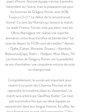
quart d'heure. Aucune équipe n'arrive à prendre 
l'ascendant sur l'autre, mais la possession est pour 
les hommes de Grégory Poirier avec 60%. 
Toujours 0-0 1' Le début de la rencontre est 
donné! Ce sont les Niortais qui lancent le match. 
Le stade Francis-Turcan n'est pas plein, mais les 
Ultras Martégaux ont réalisé une superbe 
animation entre feux d'artifice et banderoles!! Le 
onze de départ du FCM vient de tomber!! Aymes 
- Djaha, Calvet, Morante, Zouaoui - Kembolo, 
Belloumou(cap), Robin - Hadjem, Missi Mezu, Tlili 
Les hommes de Grégory Poirier ont la possibilité 
ce soir d'enchaîner une cinquième victoire de suite 
en championnat. 

Comptablement, le succès est important pour 
revenir à un point des Chamois Niortais et de 
reprendre la troisième place au classement. Le 
match sera arbitré par Geoffrey Kubler. Ce n'est 
pas la première fois que ces deux équipes se 
rencontrent dans leur longue histoire. En effet, les 
deux formations se sont déjà rencontrées 12 fois 