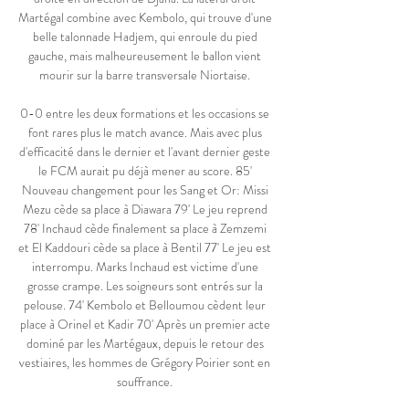
Martégal combine avec Kembolo, qui trouve d'une 
belle talonnade Hadjem, qui enroule du pied 
gauche, mais malheureusement le ballon vient 
mourir sur la barre transversale Niortaise. 

0-0 entre les deux formations et les occasions se 
font rares plus le match avance. Mais avec plus 
d'efficacité dans le dernier et l'avant dernier geste 
le FCM aurait pu déjà mener au score. 85' 
Nouveau changement pour les Sang et Or: Missi 
Mezu cède sa place à Diawara 79' Le jeu reprend 
78' Inchaud cède finalement sa place à Zemzemi 
et El Kaddouri cède sa place à Bentil 77' Le jeu est 
interrompu. Marks Inchaud est victime d'une 
grosse crampe. Les soigneurs sont entrés sur la 
pelouse. 74' Kembolo et Belloumou cèdent leur 
place à Orinel et Kadir 70' Après un premier acte 
dominé par les Martégaux, depuis le retour des 
vestiaires, les hommes de Grégory Poirier sont en 
souffrance. 
