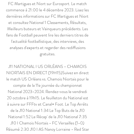
FC Martigues et Niort sur Eurosport. Le match 
commence à 21:00 le 4 décembre 2023. Lisez les 
dernières informations sur FC Martigues et Niort 
et consultez National 1 Classements, Résultats, 
Meilleurs buteurs et Vainqueurs précédents. Les 
fans de Football peuvent lire les derniers titres de 
l'actualité footballistique, des interviews, des 
analyses d'experts et regarder des rediffusions 
gratuites. 

J11 NATIONAL I US ORLÉANS - CHAMOIS 
NIORTAIS EN DIRECT (19H15)Suivez en direct 
le match US Orléans vs. Chamois Niortais pour le 
compte de la 11e journée du championnat 
National 2023-2024. Rendez-vous le vendredi 
20 octobre à 19h15. Le feuilleton du National est 
à suivre sur FFFtv et Canal+ Foot. Le Top Arrêts 
de la J10 National 1:34 Le Top Buts de la J10 
National 1:52 Le Récap' de la J10 National 7:35 
J10 I Chamois Niortais - FC Versailles (1-0) 
Résumé 2:30 J10 I AS Nancy Lorraine - Red Star 