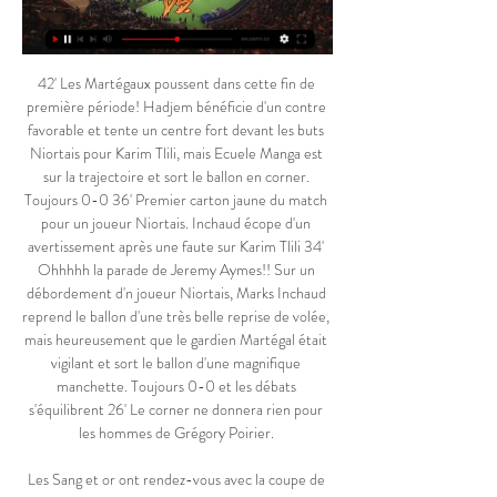
42' Les Martégaux poussent dans cette fin de 
première période! Hadjem bénéficie d'un contre 
favorable et tente un centre fort devant les buts 
Niortais pour Karim Tlili, mais Ecuele Manga est 
sur la trajectoire et sort le ballon en corner. 
Toujours 0-0 36' Premier carton jaune du match 
pour un joueur Niortais. Inchaud écope d'un 
avertissement après une faute sur Karim Tlili 34' 
Ohhhhh la parade de Jeremy Aymes!! Sur un 
débordement d'n joueur Niortais, Marks Inchaud 
reprend le ballon d'une très belle reprise de volée, 
mais heureusement que le gardien Martégal était 
vigilant et sort le ballon d'une magnifique 
manchette. Toujours 0-0 et les débats 
s'équilibrent 26' Le corner ne donnera rien pour 
les hommes de Grégory Poirier. 

Les Sang et or ont rendez-vous avec la coupe de 