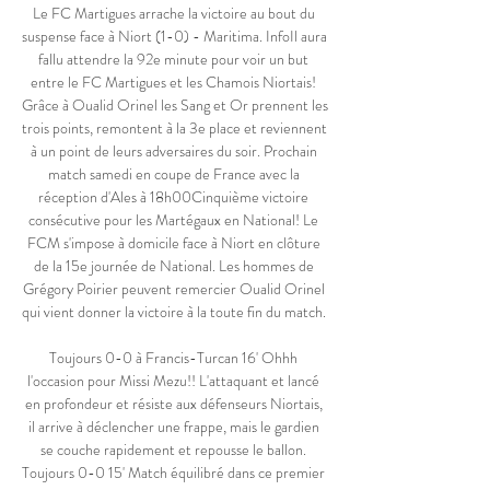
Le FC Martigues arrache la victoire au bout du 
suspense face à Niort (1-0) - Maritima. InfoIl aura 
fallu attendre la 92e minute pour voir un but 
entre le FC Martigues et les Chamois Niortais! 
Grâce à Oualid Orinel les Sang et Or prennent les 
trois points, remontent à la 3e place et reviennent 
à un point de leurs adversaires du soir. Prochain 
match samedi en coupe de France avec la 
réception d'Ales à 18h00Cinquième victoire 
consécutive pour les Martégaux en National! Le 
FCM s'impose à domicile face à Niort en clôture 
de la 15e journée de National. Les hommes de 
Grégory Poirier peuvent remercier Oualid Orinel 
qui vient donner la victoire à la toute fin du match. 

Toujours 0-0 à Francis-Turcan 16' Ohhh 
l'occasion pour Missi Mezu!! L'attaquant et lancé 
en profondeur et résiste aux défenseurs Niortais, 
il arrive à déclencher une frappe, mais le gardien 
se couche rapidement et repousse le ballon. 
Toujours 0-0 15' Match équilibré dans ce premier 