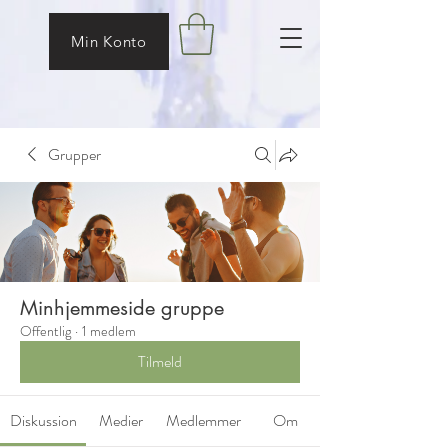
Min Konto
Grupper
Minhjemmeside gruppe
Offentlig
·
1 medlem
Tilmeld
Diskussion
Medier
Medlemmer
Om