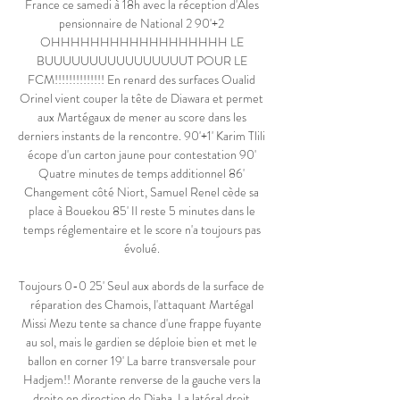
France ce samedi à 18h avec la réception d'Ales 
pensionnaire de National 2 90'+2 
OHHHHHHHHHHHHHHHHHH LE 
BUUUUUUUUUUUUUUUUT POUR LE 
FCM!!!!!!!!!!!!!! En renard des surfaces Oualid 
Orinel vient couper la tête de Diawara et permet 
aux Martégaux de mener au score dans les 
derniers instants de la rencontre. 90'+1' Karim Tlili 
écope d'un carton jaune pour contestation 90' 
Quatre minutes de temps additionnel 86' 
Changement côté Niort, Samuel Renel cède sa 
place à Bouekou 85' Il reste 5 minutes dans le 
temps réglementaire et le score n'a toujours pas 
évolué. 

Toujours 0-0 25' Seul aux abords de la surface de 
réparation des Chamois, l'attaquant Martégal 
Missi Mezu tente sa chance d'une frappe fuyante 
au sol, mais le gardien se déploie bien et met le 
ballon en corner 19' La barre transversale pour 
Hadjem!! Morante renverse de la gauche vers la 
droite en direction de Djaha. La latéral droit 