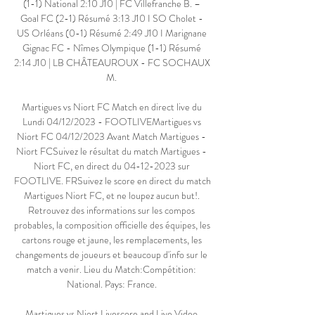
(1-1) National 2:10 J10 | FC Villefranche B. – 
Goal FC (2-1) Résumé 3:13 J10 I SO Cholet - 
US Orléans (0-1) Résumé 2:49 J10 I Marignane 
Gignac FC - Nîmes Olympique (1-1) Résumé 
2:14 J10 | LB CHÂTEAUROUX - FC SOCHAUX 
M. 

Martigues vs Niort FC Match en direct live du 
Lundi 04/12/2023 - FOOTLIVEMartigues vs 
Niort FC 04/12/2023 Avant Match Martigues - 
Niort FCSuivez le résultat du match Martigues - 
Niort FC, en direct du 04-12-2023 sur 
FOOTLIVE. FRSuivez le score en direct du match 
Martigues Niort FC, et ne loupez aucun but!. 
Retrouvez des informations sur les compos 
probables, la composition officielle des équipes, les 
cartons rouge et jaune, les remplacements, les 
changements de joueurs et beaucoup d'info sur le 
match a venir. Lieu du Match:Compétition: 
National. Pays: France. 

Martigues vs Niort Livescore and Live Video 