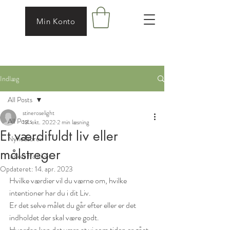
Min Konto
Indlæg
All Posts
stineroselight
All Posts
13. okt. 2022
2 min læsning
Et værdifuldt liv eller
Nyhedsbrev
målstreger
tanker fra Livet
Opdateret:
14. apr. 2023
Hvilke værdier vil du værne om, hvilke 
intentioner har du i dit Liv. 
Er det selve målet du går efter eller er det 
indholdet der skal være godt. 
Hvordan kan det være at vi som tiden er gået 