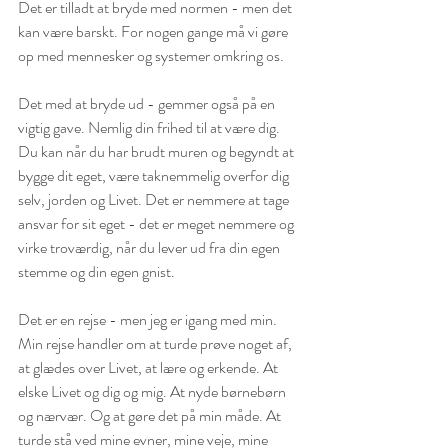
Det er tilladt at bryde med normen - men det  
kan være barskt. For nogen gange må vi gøre 
op med mennesker og systemer omkring os.
Det med at bryde ud - gemmer også på en 
vigtig gave. Nemlig din frihed til at være dig. 
Du kan når du har brudt muren og begyndt at 
bygge dit eget, være taknemmelig overfor dig 
selv, jorden og Livet. Det er nemmere at tage 
ansvar for sit eget - det er meget nemmere og 
virke troværdig, når du lever ud fra din egen 
stemme og din egen gnist. 
Det er en rejse - men jeg er igang med min. 
Min rejse handler om at turde prøve noget af, 
at glædes over Livet, at lære og erkende. At 
elske Livet og dig og mig. At nyde børnebørn 
og nærvær. Og at gøre det på min måde. At 
turde stå ved mine evner, mine veje, mine 