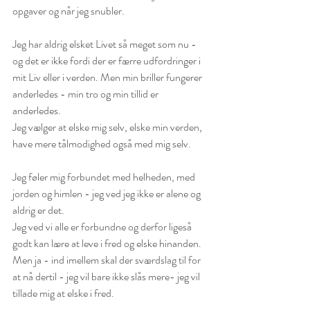
opgaver og når jeg snubler. 
Jeg har aldrig elsket Livet så meget som nu - 
og det er ikke fordi der er færre udfordringer i 
mit Liv eller i verden. Men min briller fungerer 
anderledes - min tro og min tillid er 
anderledes. 
Jeg vælger at elske mig selv, elske min verden, 
have mere tålmodighed også med mig selv.
Jeg føler mig forbundet med helheden, med 
jorden og himlen - jeg ved jeg ikke er alene og 
aldrig er det. 
Jeg ved vi alle er forbundne og derfor ligeså 
godt kan lære at leve i fred og elske hinanden. 
Men ja - ind imellem skal der sværdslag til for 
at nå dertil - jeg vil bare ikke slås mere- jeg vil 
tillade mig at elske i fred. 