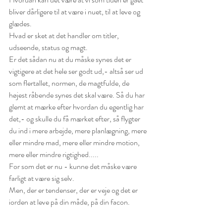
bliver dårligere til at være i nuet, til at leve og 
glædes. 
Hvad er sket at det handler om titler, 
udseende, status og magt. 
Er det sådan nu at du måske synes det er 
vigtigere at det hele ser godt ud,- altså ser ud 
som flertallet, normen, de magtfulde, de 
højest råbende synes det skal være. Så du har 
glemt at mærke efter hvordan du egentlig har 
det,- og skulle du få mærket efter, så flygter 
du ind i mere arbejde, mere planlægning, mere 
eller mindre mad, mere eller mindre motion, 
mere eller mindre rigtighed.....
For som det er nu - kunne det måske være 
farligt at være sig selv. 
Men, der er tendenser, der er veje og det er 
iorden at leve på din måde, på din facon. 