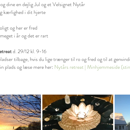
 og dine en dejlig Jul og et Velsignet Nytår
 kærlighed i dit hjerte
roligt og her er fred
 meget i år og det er rart
etreat 
d. 29/12 kl. 9-16
ladser tilbage, hvis du lige trænger til ro og fred og til at genvind
n plads og læse mere her: 
Nytårs retreat | Minhjemmeside (
sti