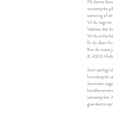
På denne først
sansestyrke på 
sansning af alt
Vil du tage en
Vækker det din
Vil du stifte 
Er du åben for
Kan du svare j
8, 4300 Holbæ
Som særligt ti
horoskopisk sa
Samtalen tager
handlemønstre,
sansestyrker, 
give ekstra op