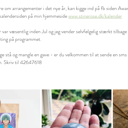
re om arrangementer i det nye år, kan kigge ind på fb siden Awar
kalendersiden på min hjemmeside 
www.stinerose.dk/kalender
 var væsentlig inden Jul og jeg vender selvfølgelig stærkt tilbage
ting på programmet. 
ige stå og mangle en gave - er du velkommen til at sende en sms o
n. Skriv til 42647618