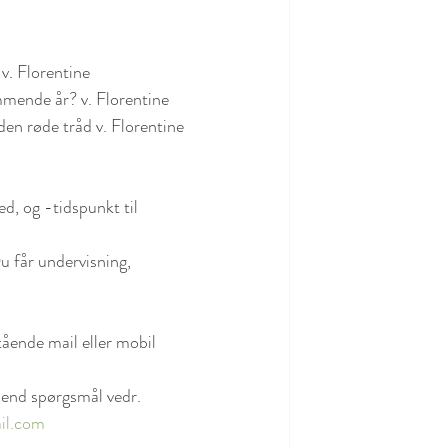
 v. Florentine 
ommende år? v. Florentine 
en røde tråd v. Florentine 
d, og -tidspunkt til 
 får undervisning, 
tående mail eller mobil 
 end spørgsmål vedr. 
il.com