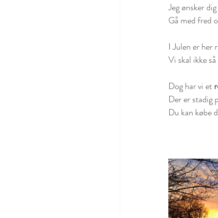
Jeg ønsker dig
Gå med fred og
I Julen er her 
Vi skal ikke så
Dog har vi et 
r
Der er stadig p
Du kan købe di