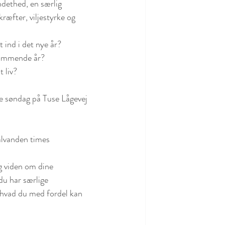
ndethed, en særlig 
ræfter, viljestyrke og 
ind i det nye år? 
kommende år?  
 liv? 
ine søndag på Tuse Lågevej 
alvanden times 
g viden om dine 
du har særlige 
 hvad du med fordel kan 