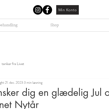
Min Konto
behandling
Shop
tanker fra Livet
ight
21. dec. 2023
3 min læsning
nsker dig en glædelig Jul 
gnet Nytår