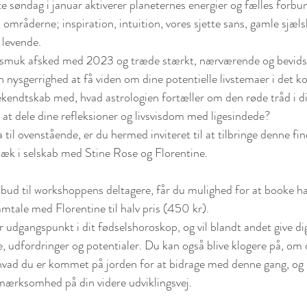
e søndag i januar aktiverer planeternes energier og fælles forbu
områderne; inspiration, intuition, vores sjette sans, gamle sjælsk
 levende.  
 smuk afsked med 2023 og træde stærkt, nærværende og bevidst 
 nysgerrighed at få viden om dine potentielle livstemaer i det 
bekendtskab med, hvad astrologien fortæller om den røde tråd i dit
 at dele dine refleksioner og livsvisdom med ligesindede?  
a til ovenstående, er du hermed inviteret til at tilbringe denne f
k i selskab med Stine Rose og Florentine. 
lbud til workshoppens deltagere, får du mulighed for at booke h
mtale med Florentine til halv pris (450 kr).
 udgangspunkt i dit fødselshoroskop, og vil blandt andet give di
 udfordringer og potentialer. Du kan også blive klogere på, om 
hvad du er kommet på jorden for at bidrage med denne gang, og
mærksomhed på din videre udviklingsvej.