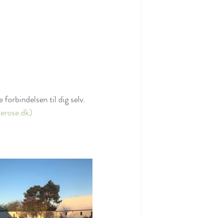
e forbindelsen til dig selv.
nerose.dk
)