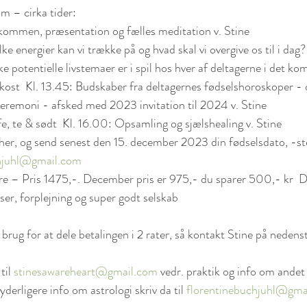
 – cirka tider: 
kommen, præsentation og fælles meditation v. Stine  
ke energier kan vi trække på og hvad skal vi overgive os til i dag?
ke potentielle livstemaer er i spil hos hver af deltagerne i det k
kost  Kl. 13.45: Budskaber fra deltagernes fødselshoroskoper - d
ceremoni - afsked med 2023 invitation til 2024 v. Stine  
fe, te & sødt  Kl. 16.00: Opsamling og sjælshealing v. Stine 
her, og send senest den 15. december 2023 din fødselsdato, -ste
chjuhl@gmail.com
e – Pris 1475,-. December pris er 975,- du sparer 500,- kr  Du
ser, forplejning og super godt selskab 
 brug for at dele betalingen i 2 rater, så kontakt Stine på nedens
til 
stinesawareheart@gmail.com
 vedr. praktik og info om andet
yderligere info om astrologi skriv da til 
florentinebuchjuhl@gma