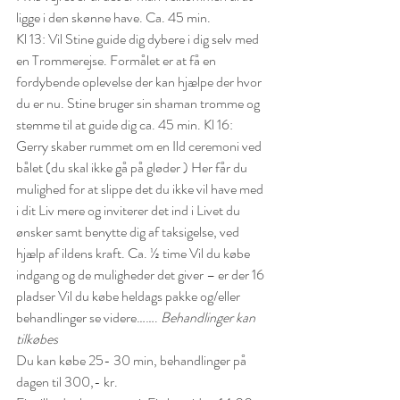
ligge i den skønne have. Ca. 45 min.
Kl 13: Vil Stine guide dig dybere i dig selv med 
en Trommerejse. Formålet er at få en 
fordybende oplevelse der kan hjælpe der hvor 
du er nu. Stine bruger sin shaman tromme og 
stemme til at guide dig ca. 45 min.
Kl 16: 
Gerry skaber rummet om en Ild ceremoni ved 
bålet (du skal ikke gå på gløder )
Her får du 
mulighed for at slippe det du ikke vil have med 
i dit Liv mere og inviterer det ind i Livet du 
ønsker samt benytte dig af taksigelse, ved 
hjælp af ildens kraft. Ca. ½ time
Vil du købe 
indgang og de muligheder det giver – er der 16 
pladser
Vil du købe heldags pakke og/eller 
behandlinger se videre…….
Behandlinger kan 
tilkøbes
Du kan købe 25- 30 min, behandlinger på 
dagen til 300,- kr.