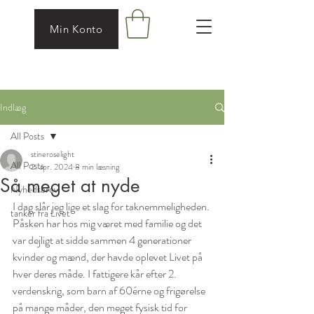
Min Konto
Indlæg
All Posts
stineroselight
All Posts
2. apr. 2024
8 min læsning
Så meget at nyde
Nyhedsbrev
I dag slår jeg lige et slag for taknemmeligheden. 
tanker fra Livet
Påsken har hos mig været med familie og det 
var dejligt at sidde sammen 4 generationer 
kvinder og mænd, der havde oplevet Livet på 
hver deres måde. I fattigere kår efter 2. 
verdenskrig, som barn af 60érne og frigørelse 
på mange måder, den meget fysisk tid for 