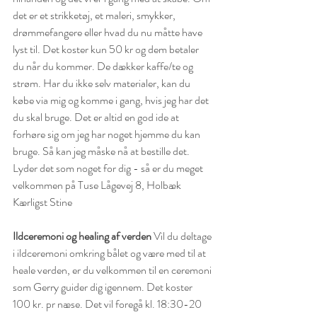
det er et strikketøj, et maleri, smykker, 
drømmefangere eller hvad du nu måtte have 
lyst til.
Det koster kun 50 kr og dem betaler 
du når du kommer. De dækker kaffe/te og 
strøm.
Har du ikke selv materialer, kan du 
købe via mig og komme i gang, hvis jeg har det 
du skal bruge. Det er altid en god ide at 
forhøre sig om jeg har noget hjemme du kan 
bruge. Så kan jeg måske nå at bestille det. 
Lyder det som noget for dig - så er du meget 
velkommen på Tuse Lågevej 8, Holbæk
Kærligst Stine
Ildceremoni og healing af verden
 Vil du deltage 
i ildceremoni omkring bålet og være med til at 
heale verden, er du velkommen til en ceremoni 
som Gerry guider dig igennem. Det koster 
100 kr. pr næse. Det vil foregå kl. 18:30-20  