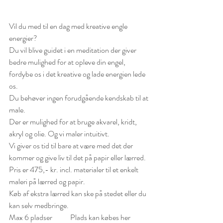
Vil du med til en dag med kreative engle 
energier?
Du vil blive guidet i en meditation der giver 
bedre mulighed for at opleve din engel, 
fordybe os i det kreative og lade energien lede 
os. 
Du behøver ingen forudgående kendskab til at 
male. 
Der er mulighed for at bruge akvarel, kridt, 
akryl og olie. Og vi maler intuitivt.
Vi giver os tid til bare at være med det der 
kommer og give liv til det på papir eller lærred. 
Pris er 475,- kr. incl. materialer til et enkelt 
maleri på lærred og papir. 
Køb af ekstra lærred kan ske på stedet eller du 
kan selv medbringe.
Max 6 pladser            Plads kan købes her 