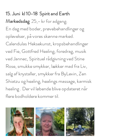
15. Juni  kl 10-18  Spirit and Earth 
Markedsdag  
25,- kr for adgang.
En dag med boder, prøvebehandlinger og 
oplevelser, på vores skønne marked. 
Calendulas Heksekunst, kropsbehandlinger 
ved Fie, Gottfred Healing, foredrag, musik 
ved Jannec, Spirituel rådgivning ved Stine 
Rose, smukke smykker, lækker mad fra Liv,
salg af krystaller, smykker fra ByLevin, Zen 
Shiatzu og healing, healings massage, karmisk 
healing . Der vil løbende blive opdateret når 
flere bodholdere kommer til. 