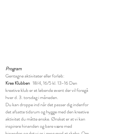
Program
Gentagne aktiviteter eller forløb:  
Krea Klubben
   18/4, 16/5 kl. 13-16 
Den 
kreative klub er et løbende event der vil foregå 
hver d. 3. torsdag i måneden.
Du kan droppe ind når det passer dig indenfor 
det afsatte tidsrum og hygge med den kreative 
aktivitet du måtte ønske. Ønsket er at vi kan 
inspirere hinanden og bare være med 
hinanden og det vi er i gang med at skabe. Om 