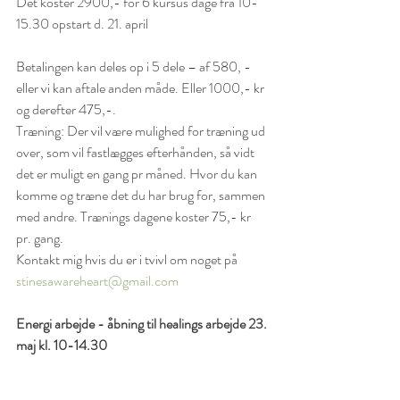
Det koster 2900,- for 6 kursus dage fra 10-
15.30 opstart d. 21. april
Betalingen kan deles op i 5 dele – af 580, - 
eller vi kan aftale anden måde. Eller 1000,- kr 
og derefter 475,-.
Træning: Der vil være mulighed for træning ud 
over, som vil fastlægges efterhånden, så vidt 
det er muligt en gang pr måned. Hvor du kan 
komme og træne det du har brug for, sammen 
med andre. Trænings dagene koster 75,- kr 
pr. gang.
Kontakt mig hvis du er i tvivl om noget på 
stinesawareheart@gmail.com
Energi arbejde - åbning til healings arbejde 23. 
maj kl. 10-14.30