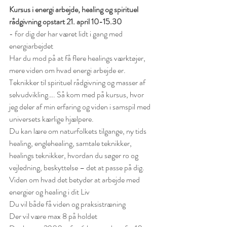
Kursus i energi arbejde, healing og spirituel 
rådgivning opstart 21. april 10-15.30
- for dig der har været lidt i gang med 
energiarbejdet
Har du mod på at få flere healings værktøjer, 
mere viden om hvad energi arbejde er. 
Teknikker til spirituel rådgivning og masser af 
selvudvikling…. Så kom med på kursus, hvor 
jeg deler af min erfaring og viden i samspil med 
universets kærlige hjælpere.
Du kan lære om naturfolkets tilgange, ny tids 
healing, englehealing, samtale teknikker, 
healings teknikker, hvordan du søger ro og 
vejledning, beskyttelse – det at passe på dig. 
Viden om hvad det betyder at arbejde med 
energier og healing i dit Liv
Du vil både få viden og praksistræning
Der vil være max 8 på holdet