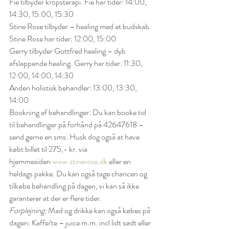
Fie tilbyder kropsterapi. Fie har tider: 14:00, 
14:30, 15:00, 15:30
Stine Rose tilbyder – healing med et budskab. 
Stine Rose har tider: 12:00, 15:00
Gerry tilbyder Gottfred healing – dyb 
afslappende healing. Gerry har tider: 11:30, 
12:00, 14:00, 14:30
Anden holistisk behandler: 13:00, 13:30, 
14:00
Bookning af behandlinger:
Du kan booke tid 
til behandlinger på forhånd på 42647618 – 
send gerne en sms. Husk dog også at have 
købt billet til 275,- kr. via 
hjemmesiden 
www.stinerose.dk
 eller en 
heldags pakke.
Du kan også tage chancen og 
tilkøbe behandling på dagen, vi kan så ikke 
garanterer at der er flere tider.
Forplejning:
Mad og drikke kan også købes på 
dagen:
Kaffe/te – juice m.m. incl lidt sødt eller 