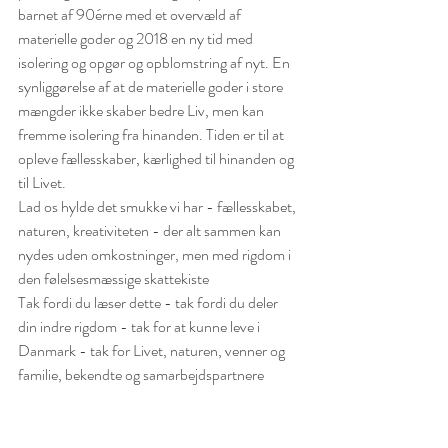
barnet af 90érne med et overvæld af 
materielle goder og 2018 en ny tid med 
isolering og opgør og opblomstring af nyt. En 
synliggørelse af at de materielle goder i store 
mængder ikke skaber bedre Liv, men kan 
fremme isolering fra hinanden. Tiden er til at 
opleve fællesskaber, kærlighed til hinanden og 
til Livet. 
Lad os hylde det smukke vi har - fællesskabet, 
naturen, kreativiteten - der alt sammen kan 
nydes uden omkostninger, men med rigdom i 
den følelsesmæssige skattekiste
Tak fordi du læser dette - tak fordi du deler 
din indre rigdom - tak for at kunne leve i 
Danmark - tak for Livet, naturen, venner og 
familie, bekendte og samarbejdspartnere