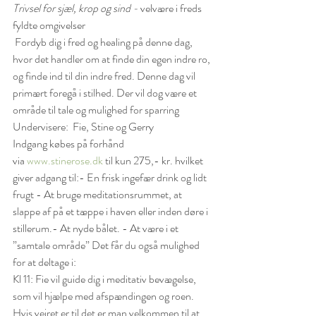
Trivsel for sjæl, krop og sind - 
velvære i freds 
fyldte omgivelser
 Fordyb dig i fred og healing på denne dag, 
hvor det handler om at finde din egen indre ro, 
og finde ind til din indre fred. Denne dag vil 
primært foregå i stilhed. Der vil dog være et 
område til tale og mulighed for sparring
Undervisere:  Fie, Stine og Gerry
Indgang købes på forhånd 
via 
www.stinerose.dk
 til kun 275,- kr. hvilket 
giver adgang til:- En frisk ingefær drink og lidt 
frugt
- At bruge meditationsrummet, at 
slappe af på et tæppe i haven eller inden døre i 
stillerum.- At nyde bålet. 
- 
At være i et 
”samtale område”
 Det får du også mulighed 
for at deltage i:
Kl 11: Fie vil guide dig i meditativ bevægelse, 
som vil hjælpe med afspændingen og roen. 
Hvis vejret er til det er man velkommen til at 