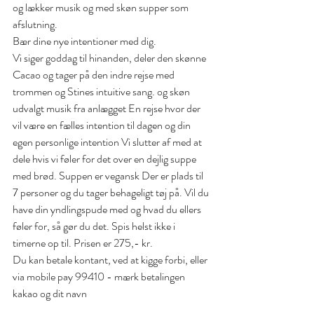
og lækker musik og med skøn supper som 
afslutning.
Bær dine nye intentioner med dig.
Vi siger goddag til hinanden, deler den skønne 
Cacao og tager på den indre rejse med 
trommen og Stines intuitive sang. og skøn 
udvalgt musik fra anlægget En rejse hvor der 
vil være en fælles intention til dagen og din 
egen personlige intention Vi slutter af med at 
dele hvis vi føler for det over en dejlig suppe 
med brød. Suppen er vegansk Der er plads til 
7 personer og du tager behageligt tøj på. Vil du 
have din yndlingspude med og hvad du ellers 
føler for, så gør du det. Spis helst ikke i 
timerne op til. Prisen er 275,- kr.
Du kan betale kontant, ved at kigge forbi, eller 
via mobile pay 99410 - mærk betalingen 
kakao og dit navn