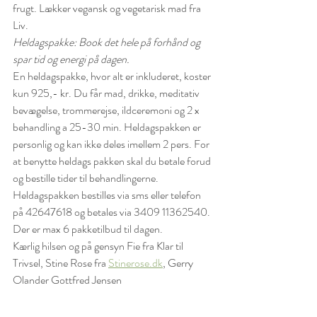
frugt.
Lækker vegansk og vegetarisk mad fra 
Liv.
Heldagspakke: Book det hele på forhånd og 
spar tid og energi på dagen.
En heldagspakke, hvor alt er inkluderet, koster 
kun 925,- kr.
Du får mad, drikke, meditativ 
bevægelse, trommerejse, ildceremoni og 2 x 
behandling a 25-30 min.
Heldagspakken er 
personlig og kan ikke deles imellem 2 pers.
For 
at benytte heldags pakken skal du betale forud 
og bestille tider til behandlingerne.
Heldagspakken bestilles via sms eller telefon 
på 42647618 og betales via 3409 11362540. 
Der er max 6 pakketilbud til dagen.
Kærlig hilsen og på gensyn
Fie fra Klar til 
Trivsel, Stine Rose fra 
Stinerose.dk
, Gerry 
Olander Gottfred Jensen