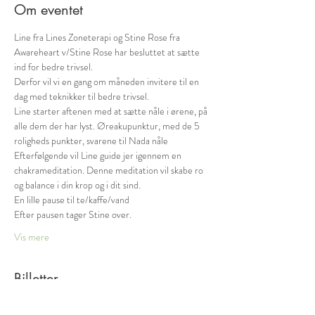
Om eventet
Line fra Lines Zoneterapi og Stine Rose fra 
Awareheart v/Stine Rose har besluttet at sætte 
ind for bedre trivsel. 
Derfor vil vi en gang om måneden invitere til en 
dag med teknikker til bedre trivsel. 
Line starter aftenen med at sætte nåle i ørene, på 
alle dem der har lyst. Øreakupunktur, med de 5 
roligheds punkter, svarene til Nada nåle
Efterfølgende vil Line guide jer igennem en 
chakrameditation. Denne meditation vil skabe ro 
og balance i din krop og i dit sind.
En lille pause til te/kaffe/vand
Efter pausen tager Stine over.
Vis mere
Billetter