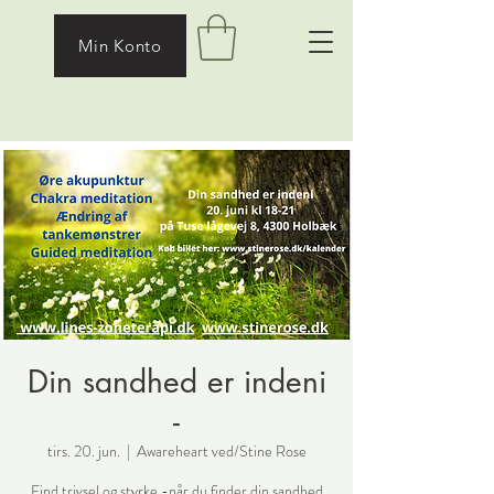
Min Konto
Din sandhed er indeni
-
tirs. 20. jun.
  |  
Awareheart ved/Stine Rose
Find trivsel og styrke -når du finder din sandhed