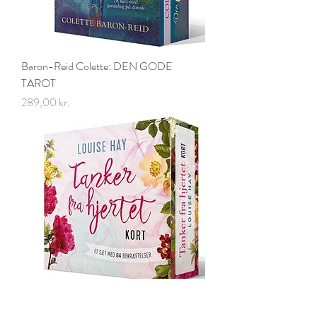
Baron-Reid Colette: DEN GODE
TAROT
Pris
289,00 kr.
Hay Louise: TANKER FRA HJERTET