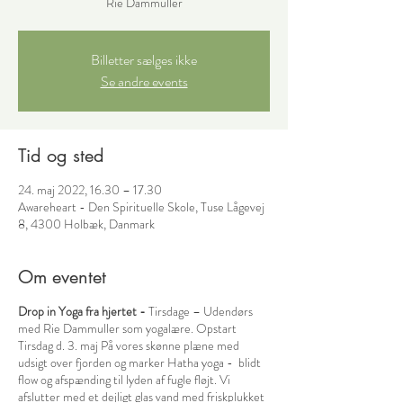
Rie Dammuller
Billetter sælges ikke
Se andre events
Tid og sted
24. maj 2022, 16.30 – 17.30
Awareheart - Den Spirituelle Skole, Tuse Lågevej
8, 4300 Holbæk, Danmark
Om eventet
Drop in Yoga fra hjertet -
Tirsdage – Udendørs
med Rie Dammuller som yogalære. Opstart
Tirsdag d. 3. maj På vores skønne plæne med
udsigt over fjorden og marker Hatha yoga - blidt
flow og afspænding til lyden af fugle fløjt. Vi
afslutter med et dejligt glas vand med friskplukket