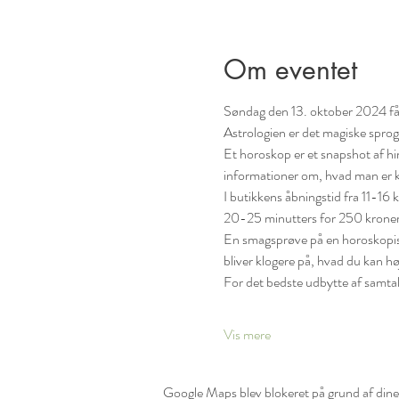
Om eventet
Søndag den 13. oktober 2024 får
Astrologien er det magiske sprog
Et horoskop er et snapshot af h
informationer om, hvad man er ko
I butikkens åbningstid fra 11-16 
20-25 minutters for 250 kroner
En smagsprøve på en horoskopisk 
bliver klogere på, hvad du kan h
For det bedste udbytte af samtal
Vis mere
Google Maps blev blokeret på grund af dine i