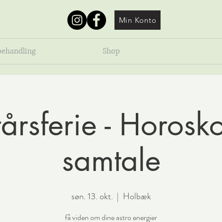
Min Konto
behandling
Shop
rårsferie - Horosk
samtale
søn. 13. okt.
  |  
Holbæk
få viden om dine astro energier