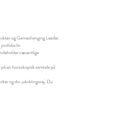
struktør og Gamechanging Leader.
ordiske liv.
indeholder væsentlige 
e på en horoskopisk samtale på 
rker og din udviklingsvej. Du 