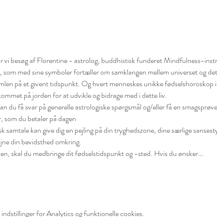
 vi besøg af Florentine - astrolog, buddhistisk funderet Mindfulness-in
, som med sine symboler fortæller om samklangen mellem universet og det j
imlen på et givent tidspunkt. Og hvert menneskes unikke fødselshoroskop 
mmet på jorden for at udvikle og bidrage med i dette liv.
kan du få svar på generelle astrologiske spørgsmål og/eller få en smagsprøv
, som du betaler på dagen
samtale kan give dig en pejling på din tryghedszone, dine særlige sansesty
øjne din bevidsthed omkring.
en, skal du medbringe dit fødselstidspunkt og -sted. Hvis du ønsker…
ndstillinger for Analytics og funktionelle cookies.