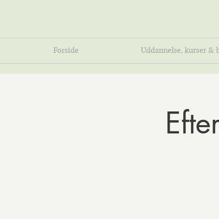
Forside
Uddannelse, kurser & 
Efte