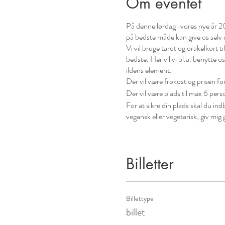
Om eventet
På denne lørdag i vores nye år 202
på bedste måde kan give os selv o
Vi vil bruge tarot og orakelkort ti
bedste. Her vil vi bl.a. benytte os
ildens element.
Der vil være frokost og prisen fo
Der vil være plads til max 6 pers
For at sikre din plads skal du i
vegansk eller vegetarisk, giv m
Jeg glæder mig til at se dig
Kærlig hilsen Stine Rose
Billetter
Billettype
billet