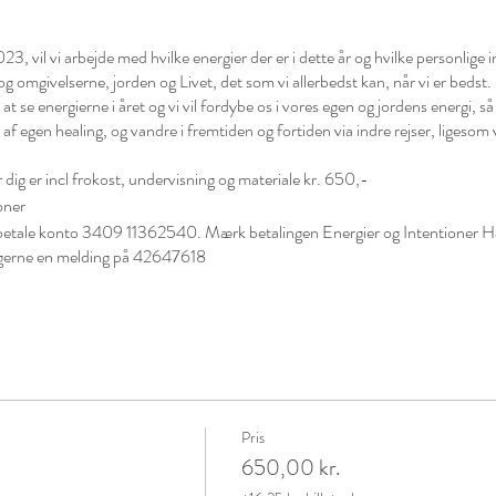
3, vil vi arbejde med hvilke energier der er i dette år og hvilke personlige in
g omgivelserne, jorden og Livet, det som vi allerbedst kan, når vi er bedst.
l at se energierne i året og vi vil fordybe os i vores egen og jordens energi, s
 af egen healing, og vandre i fremtiden og fortiden via indre rejser, ligesom vi 
r dig er incl frokost, undervisning og materiale kr. 650,-
oner
ndbetale konto 3409 11362540. Mærk betalingen Energier og Intentioner Har
ig gerne en melding på 42647618
Pris
650,00 kr.