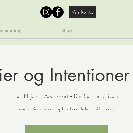
Min Konto
behandling
Shop
ier og Intentione
lør. 14. jan.
  |  
Awareheart - Den Spirituelle Skole
hvad er dine drømme og hvad skal du lære på Livets vej