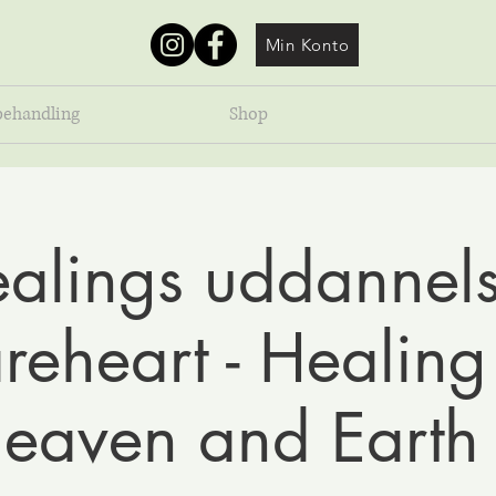
Min Konto
behandling
Shop
alings uddannels
eheart - Healing
eaven and Earth