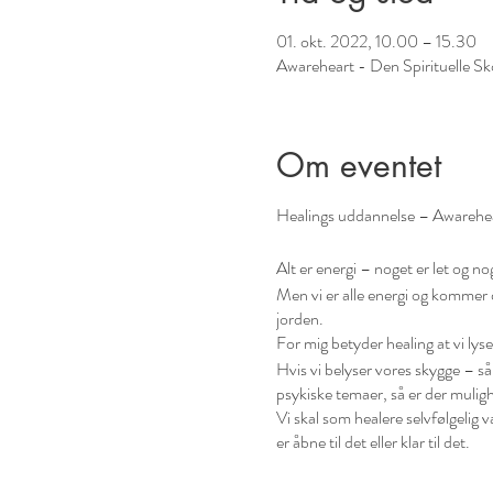
01. okt. 2022, 10.00 – 15.30
Awareheart - Den Spirituelle S
Om eventet
Healings uddannelse – Awarehe
Alt er energi – noget er let og n
Men vi er alle energi og kommer d
jorden.
For mig betyder healing at vi lys
Hvis vi belyser vores skygge – så 
psykiske temaer, så er der muligh
Vi skal som healere selvfølgelig 
er åbne til det eller klar til det.
Del 1.