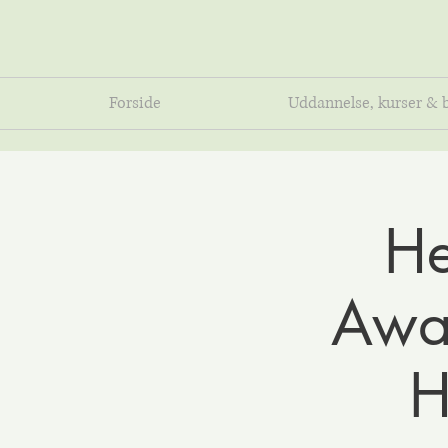
Forside
Uddannelse, kurser & 
He
Awar
H