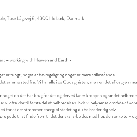
kole, Tuse Lågevej 8, 4300 Holbæk, Danmark
art – working with Heaven and Earth -
oget er tungt, noget er bevægeligt og noget er mere stillestående.
et samme sted fra. Vi har alle i os Guds gnisten, men en det af os glemmer 
er noget op der har brug for det og derved lader kroppen og sindet helbrede 
er vi ofte klar til første del af helbredelsen, hvis vi belyser et område af 
ed for at der strømmer energi til stedet og du helbreder dig selv.
være gode til at finde frem til det der skal arbejdes med hos den enkelte – og