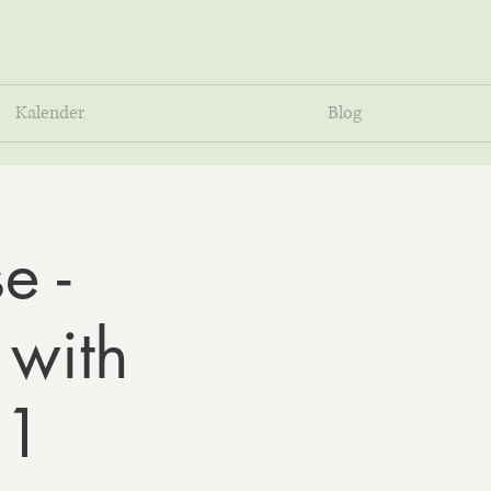
Kalender
Blog
e -
 with
 1