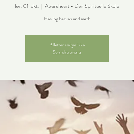
lør. 01. okt.
  |  
Awareheart - Den Spirituelle Skole
Healing heaven and earth
Billetter sælges ikke
Se andre events