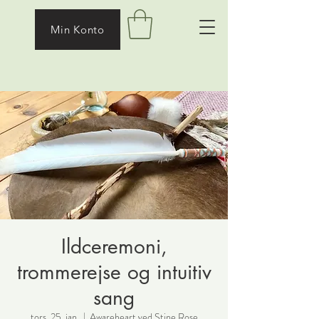
Min Konto
Ildceremoni,
trommerejse og intuitiv
sang
tors. 25. jan.
  |  
Awareheart ved Stine Rose