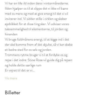
Vi har en lille ild inden døre i vintermånederne. 
Ilden hjælper os til at slippe det vi ikke vil bære 
med os mere og med at give energi til det vi vil 
inviterer ind. Vi sidder stille i cirklen og skaber 
øjeblikket for at disse ting sker. Vi udviser vores 
taknemmelighed til elementerne, til jorden og 
hinanden
Vi bruge fuldmånens energi, til at kigge ind i det 
der skal komme frem af det skjulte, så vi kan skabe 
et bedre sted for os selv og jorden.
Trommens rytme bruger vi til at fordybe os og 
rejse i det indre. Stine Rose vil guide dig på rejsen 
og holde dette særlige rum
Er vejret til det er vi…
Vis mere
Billetter
Salg slut