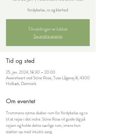
fordybelse, ro og klarhed
Tilmeldingen er lukket
Se andre events
Tid og sted
25. jan. 2024, 18.30 – 20.00
Awareheart ved Stine Rose, Tuse Lågevej 8, 4300
Holbæk, Danmark
Om eventet
Trommens rytme skaber rum for fordybelse og ro 
til at rejse i det indre. Stine Rose vil guide dig på 
rejsen og holde dette særlige rum, imens hun 
støtter op med intuitiv sang