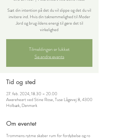
Sæt din intention på det du vil slippe og det du vil
invitere ind. Hvis din taknemmelighed til Moder
Jord og brug ildens energi til gøre det til
virkelighed
Tilmeldingen er lukket
Se andre events
Tid og sted
27. feb. 2024, 18.30 – 20.00
Awareheart ved Stine Rose, Tuse Lågevej 8, 4300
Holbæk, Danmark
Om eventet
Trommens rytme skaber rum for fordybelse og ro 