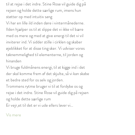
til at rejse i det indre. Stine Rose vil guide dig på 
rejsen og holde dette særlige rum, imens hun 
støtter op med intuitiv sang

Vi har en lille ild inden døre i vintermånederne. 
Ilden hjælper os til at slippe det vi ikke vil bære 
med os mere og med at give energi til det vi vil 
inviterer ind. Vi sidder stille i cirklen og skaber 
øjeblikket for at disse ting sker. Vi udviser vores 
taknemmelighed til elementerne, til jorden og 
hinanden

Vi bruge fuldmånens energi, til at kigge ind i det 
der skal komme frem af det skjulte, så vi kan skabe 
et bedre sted for os selv og jorden.

Trommens rytme bruger vi til at fordybe os og 
rejse i det indre. Stine Rose vil guide dig på rejsen 
og holde dette særlige rum

Er vejr,et til det er vi ude ellers laver vi…
Vis mere
Billetter