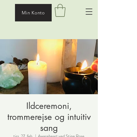
Min Konto
Ildceremoni,
trommerejse og intuitiv
sang
tirs. 27. feb.
  |  
Awareheart ved Stine Rose