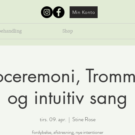
Min Konto
behandling
Shop
ceremoni, Tromm
og intuitiv sang
tirs. 09. apr.
  |  
Stine Rose
fordybelse, afstresning, nye intentioner