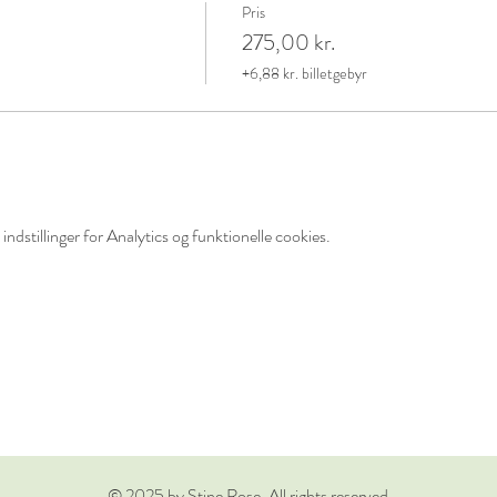
Pris
275,00 kr.
+6,88 kr. billetgebyr
ndstillinger for Analytics og funktionelle cookies.
© 2025 by Stine Rose. All rights reserved