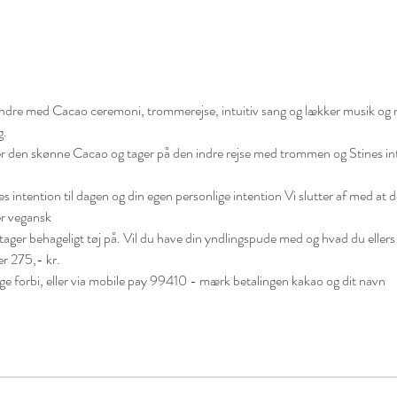
dit indre med Cacao ceremoni, trommerejse, intuitiv sang og lækker musik og
.

ler den skønne Cacao og tager på den indre rejse med trommen og Stines int
es intention til dagen og din egen personlige intention Vi slutter af med at de
r vegansk 
tager behageligt tøj på. Vil du have din yndlingspude med og hvad du ellers f
er 275,- kr.

gge forbi, eller via mobile pay 99410 - mærk betalingen kakao og dit navn