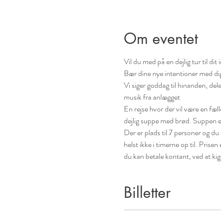
Om eventet
Vil du med på en dejlig tur til 
Bær dine nye intentioner med dig
Vi siger goddag til hinanden, de
musik fra anlægget 
En rejse hvor der vil være en fæll
dejlig suppe med brød. Suppen e
Der er plads til 7 personer og du 
helst ikke i timerne op til. Prisen 
du kan betale kontant, ved at ki
Billetter