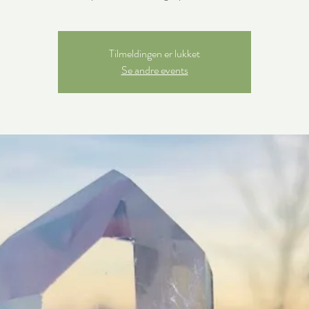
Tilmeldingen er lukket
Se andre events