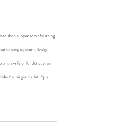
 med skøn supper som afslutning.

uitive sang og skøn udvalgt 
le hvis vi føler for det over en 
øler for, så gør du det. Spis 