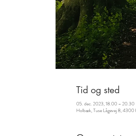
Tid og sted
05. dec. 2023, 18.00 – 20.30
Holbæk, Tuse Lågevej 8, 4300