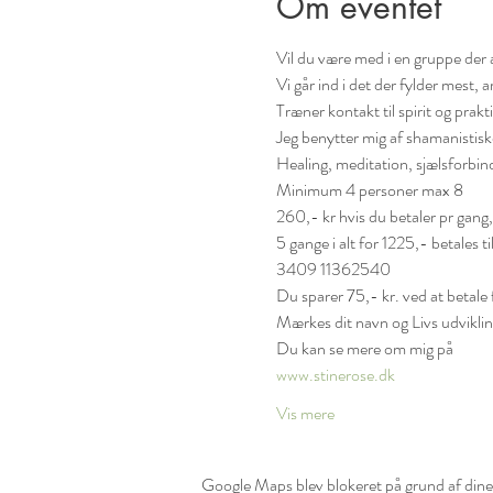
Om eventet
Vil du være med i en gruppe der a
Vi går ind i det der fylder mest, 
Træner kontakt til spirit og prakti
Jeg benytter mig af shamanistiske 
Healing, meditation, sjælsforbin
Minimum 4 personer max 8
260,- kr hvis du betaler pr gang,
5 gange i alt for 1225,- betales til
3409 11362540

Du sparer 75,- kr. ved at betale f
Mærkes dit navn og Livs udvikli
www.stinerose.dk
Vis mere
Google Maps blev blokeret på grund af dine i