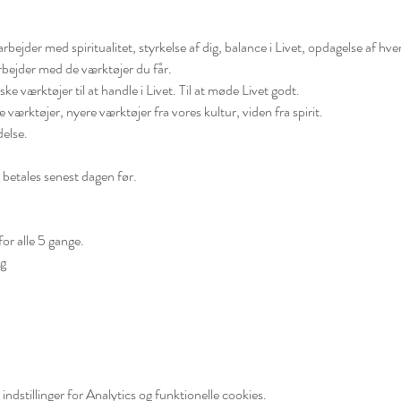
rbejder med spiritualitet, styrkelse af dig, balance i Livet, opdagelse af hve
arbejder med de værktøjer du får.

ske værktøjer til at handle i Livet. Til at møde Livet godt.
værktøjer, nyere værktøjer fra vores kultur, viden fra spirit.

delse.
 betales senest dagen før.



or alle 5 gange.

ng
ndstillinger for Analytics og funktionelle cookies.