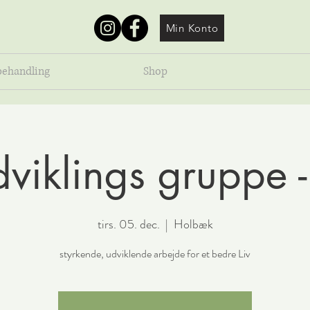
Min Konto
behandling
Shop
dviklings gruppe -
tirs. 05. dec.
  |  
Holbæk
styrkende, udviklende arbejde for et bedre Liv