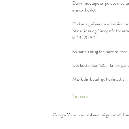
Du vil modtage en guidet meditat
ønsker healet
Du kan også vende et inspirations
Stine Rose og Gerry står for arr
kl. 19-20:30
Så har du brug for indre ro, fred, 
Det koster kun 125,- kr. pr. gang
Mærk din betaling: healingstid
Vis mere
Google Maps blev blokeret på grund af dine i