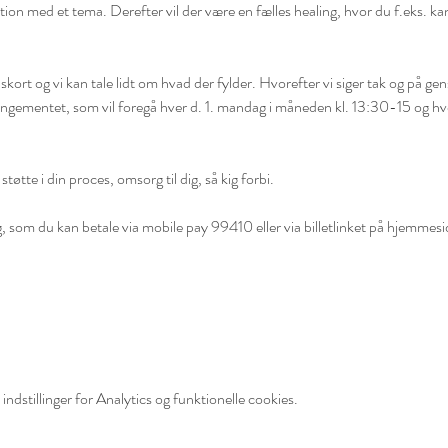
ion med et tema. Derefter vil der være en fælles healing, hvor du f.eks. ka
kort og vi kan tale lidt om hvad der fylder. Hvorefter vi siger tak og på ge
angementet, som vil foregå hver d. 1. mandag i måneden kl. 13:30-15 og hv
støtte i din proces, omsorg til dig, så kig forbi.
, som du kan betale via mobile pay 99410 eller via billetlinket på hjemmesi
ndstillinger for Analytics og funktionelle cookies.