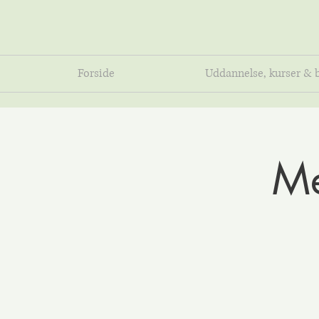
Forside
Uddannelse, kurser & 
Me