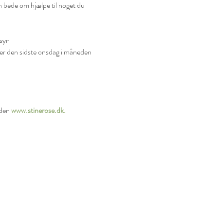
n bede om hjælpe til noget du 
nsyn
er den sidste onsdag i måneden 
den 
www.stinerose.dk
.