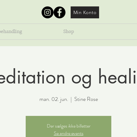
Min Konto
behandling
Shop
ditation og heal
man. 02. jun.
  |  
Stine Rose
Der sælges ikke billetter
Se andre events