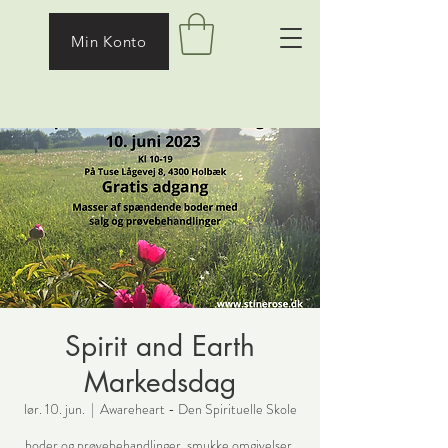
Min Konto
Spirit and Earth
Markedsdag
lør. 10. jun.
  |  
Awareheart - Den Spirituelle Skole
boder og prøvebehandlinger, smukke omgivelser,