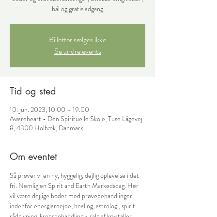
bål og gratis adgang
Billetter sælges ikke
Se andre events
Tid og sted
10. jun. 2023, 10.00 – 19.00
Awareheart - Den Spirituelle Skole, Tuse Lågevej
8, 4300 Holbæk, Danmark
Om eventet
Så prøver vi en ny, hyggelig, dejlig oplevelse i det 
fri. Nemlig en Spirit and Earth Markedsdag. Her 
vil være dejlige boder med prøvebehandlinger 
indenfor energiarbejde, healing, astrologi, spirit 
rådgivning, kropsbehandling,- salg af krystaller, 