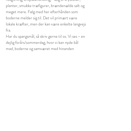
planter, smukke træfigurer, brændenælde salt og 
meget mere. Følg med her efterhånden som 
boderne melder sig til. Det vil primært være 
lokale kræfter, men der kan være enkelte langvejs 
fra.
Har du spørgsmål, så skriv gerne til os. Vi ses - en 
dejlig forårs/sommerdag, hvor vi kan nyde bål 
mad, boderne og samværet med hinanden
Vi glæder os sådan Kærlig hilsen Gerry og Stine 
Rose
Bodholdere:
Line Olsen
 jeg tilbyder zoneterapi og kranio sakral terapi på 
markedsdagen
Vis mere
Del dette event