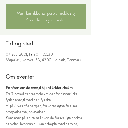
Man kan ikke længere tilmelde sig
Se andre begivenheder
Tid og sted
07. sep. 2021, 18.30 – 20.30
Mejeriet, Udbyvej 53, 4300 Holbæk, Danmark
Om eventet
En aften om de energi hjul vi kalder chakra. 
De 7 hoved centrer/chakra der forbinder ikke 
fysisk energi med den fysiske. 
Vi påvirkes af energier, fra vores egne følelser, 
omgivelserne, oplevelser. 
Kom med på en rejse i hvad de forskellige chakra 
betyder, hvordan du kan arbejde med dem og 