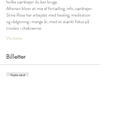
hvilke værktøjer du kan bruge. 
Aftenen bliver et mix af fortælling, info, værktøjer.
Stine Rose har arbejdet med healing, meditation 
og rådgivning i mange år, med et stærkt fokus på 
trivslen i chakraerne. 
Vis mere
Billetter
Salg slut
Billettype
billet
Pris
125,00 kr.
+3,13 kr. billetgebyr