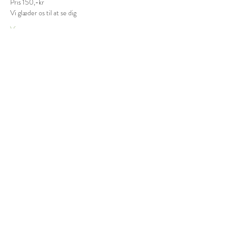
Pris 150,-kr
Vi glæder os til at se dig
Vis mere
Billetter
Salg slut
Billettype
Tema aften - Engle i dit Liv
Pris
150,00 kr.
Del dette event