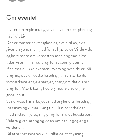
Om eventet
Inviter din engle ind og udvid - viden kærlighed og 
håb i dit Liv 
Der er masser af kærlighed og hjælp til os, hvis 
giver englene mulighed for at hjælpe os Vil du vide 
og lære mere om kontakten med englene. Om 
tiden vi er i.. Har du brug for at spørge dem til 
råds, ved du ikke hvordan, hvem og hvad de er. Så 
brug noget tid i dette foredrag, til at mærke de 
forstærkede engle energier, spørg om det du har 
brug for. Mærk kærlighed og medfølelse og hør 
gode input.
Stine Rose har arbejdet med englene til foredrag, 
i sessions og kurser i lang tid. Hun har arbejdet 
med skytsengle tegninger og formidlet budskaber. 
Videre givet læring og viden om healing og engle 
verdenen.
Billetter refunderes kun i tilfælde af aflysning