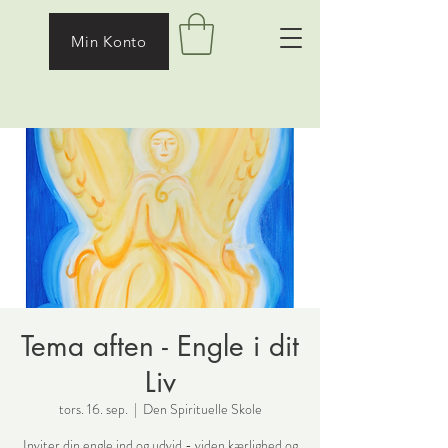
Min Konto
Tema aften - Engle i dit
Liv
tors. 16. sep.
  |  
Den Spirituelle Skole
Inviter din engle ind og udvid - viden kærlighed og