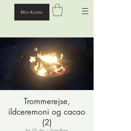
Min Konto
Trommerejse,
ildceremoni og cacao
(2)
fre. 05. dec.
  |  
Stine Rose