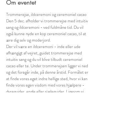
Om eventet
Trommerejse, ildceremoni og ceremoniel cacao
Den 5 dec. afholder vi trommerejse med intuitiv 
sang og ildceremoni - ved fuldmåne tid. Du vil 
også kunne nyde en kop ceremoniel cacao, til at 
ære dig selv og moderjord. 
Der vil være en ildceremoni - inde eller ude 
afhængigt af vejret, guidet trommerejse med 
intuitiv sang og du vil blive tilbudt ceremoniel 
cacao eller te. Under trommerejsen ligger vi ned 
og det foregår inde, på denne årstid. Formålet er 
at finde vores eget indre hellige sted, hvor vi kan 
finde vores egen visdom med vores hjælpere - 
dyreguider, engle eller sjæleguider. Ligesom vi 
udøver taknemmelighed for det vi har
Ved ildceremonien slipper vi det vi ikke har brug 
for og inviterer det ind vi drømmer om. Sætter 
intention for  trommerejsen og lader rytmen og 
sangen hjælpe os på vej. 
Det foregår kl. 16.30 og tager ca 2½time. Du skal 
helst ikke have spist…