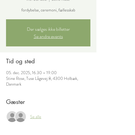
fordybelse, ceremoni, fællesskab
Der sælges ikke billetter
Se andre events
Tid og sted
05. dec. 2025, 16.30 – 19.00
Stine Rose, Tuse Lågevej 8, 4300 Holbæk,
Danmark
Gæster
Se alle