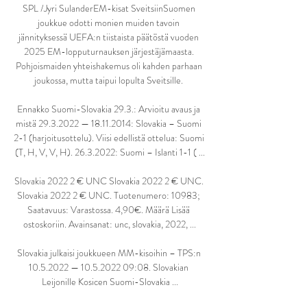
SPL /Jyri SulanderEM-kisat SveitsiinSuomen 
joukkue odotti monien muiden tavoin 
jännityksessä UEFA:n tiistaista päätöstä vuoden 
2025 EM-lopputurnauksen järjestäjämaasta. 
Pohjoismaiden yhteishakemus oli kahden parhaan 
joukossa, mutta taipui lopulta Sveitsille. 

Ennakko Suomi-Slovakia 29.3.: Arvioitu avaus ja 
mistä 29.3.2022 — 18.11.2014: Slovakia – Suomi 
2-1 (harjoitusottelu). Viisi edellistä ottelua: Suomi 
(T, H, V, V, H). 26.3.2022: Suomi – Islanti 1-1 ( ...

Slovakia 2022 2 € UNC Slovakia 2022 2 € UNC. 
Slovakia 2022 2 € UNC. Tuotenumero: 10983; 
Saatavuus: Varastossa. 4,90€. Määrä Lisää 
ostoskoriin. Avainsanat: unc, slovakia, 2022, ...

Slovakia julkaisi joukkueen MM-kisoihin – TPS:n 
10.5.2022 — 10.5.2022 09:08. Slovakian 
Leijonille Kosicen Suomi-Slovakia ...
