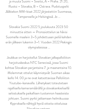
ja muuta Suomi – Sveitsi, A – Praha. 21:20, 
Ruotsi – Slovakia, B – Ostrava. Pudotuspelit 
Jääkiekon MM-kisat 2022 järjestettiin Suomessa, 
Tampereella ja Helsingissä. Jo ...

Slovakia Suomi 2022 5 joulukuuta 2023 50 
minuuttia sitten — Pronssiottelun se hävisi 
Suomelle maalein 3–5 johdettuaan peliä kahden 
erän jälkeen lukemin 3–1. Vuoden 2022 Pekingin 
olympialaisissa ...

Joukkue on harjoitellut Slovakian jalkapalloliiton 
harjoituskeskus NTC Senecissä, jossa Suomi 
kohtaa Slovakian perjantaina 7. ja maanantaina 10. 
Molemmat ottelut käynnistyvät Suomen aikaa 
kello 14. 00 ja ne ovat katsottavissa Palloliiton 
Youtube-kanavalla. Lähetykset toteutetaan 
rajallisella kameramäärällä ja slovakiankielisellä 
selostuksella paikallisen tuotannon haasteista 
johtuen. Suomi pyrkii jatkamaan helmikuussa 
Kyproksella nähtyjä hyviä otteita otteluissa 
Slovakiaa vastaan. 
