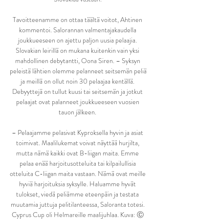
Tavoitteenamme on ottaa täältä voitot, Ahtinen 
kommentoi. Salorannan valmentajakaudella 
joukkueeseen on ajettu paljon uusia pelaajia. 
Slovakian leirillä on mukana kuitenkin vain yksi 
mahdollinen debytantti, Oona Siren. – Syksyn 
peleistä lähtien olemme pelanneet seitsemän peliä 
ja meillä on ollut noin 30 pelaajaa kentällä. 
Debyyttejä on tullut kuusi tai seitsemän ja jotkut 
pelaajat ovat palanneet joukkueeseen vuosien 
tauon jälkeen. 

– Pelaajamme pelasivat Kyproksella hyvin ja asiat 
toimivat. Maalilukemat voivat näyttää hurjilta, 
mutta nämä kaikki ovat B-liigan maita. Emme 
pelaa enää harjoitusotteluita tai kilpailullisia 
otteluita C-liigan maita vastaan. Nämä ovat meille 
hyviä harjoituksia syksylle. Haluamme hyvät 
tulokset, viedä peliämme eteenpäin ja testata 
muutamia juttuja pelitilanteessa, Saloranta totesi. 
Cyprus Cup oli Helmareille maalijuhlaa. Kuva: Ⓒ 