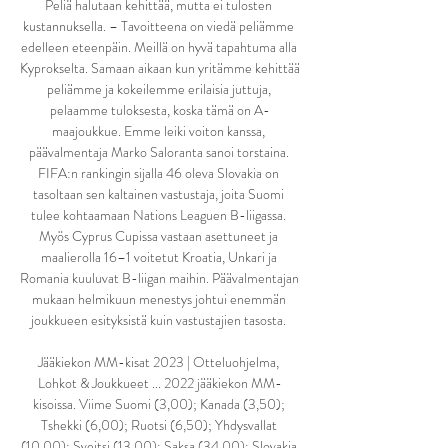
Peliä halutaan kehittää, mutta ei tulosten 
kustannuksella. – Tavoitteena on viedä peliämme 
edelleen eteenpäin. Meillä on hyvä tapahtuma alla 
Kyprokselta. Samaan aikaan kun yritämme kehittää 
peliämme ja kokeilemme erilaisia juttuja, 
pelaamme tuloksesta, koska tämä on A-
maajoukkue. Emme leiki voiton kanssa, 
päävalmentaja Marko Saloranta sanoi torstaina. 
FIFA:n rankingin sijalla 46 oleva Slovakia on 
tasoltaan sen kaltainen vastustaja, joita Suomi 
tulee kohtaamaan Nations Leaguen B-liigassa. 
Myös Cyprus Cupissa vastaan asettuneet ja 
maalierolla 16–1 voitetut Kroatia, Unkari ja 
Romania kuuluvat B-liigan maihin. Päävalmentajan 
mukaan helmikuun menestys johtui enemmän 
joukkueen esityksistä kuin vastustajien tasosta. 

Jääkiekon MM-kisat 2023 | Otteluohjelma, 
Lohkot & Joukkueet ... 2022 jääkiekon MM-
kisoissa. Viime Suomi (3,00); Kanada (3,50); 
Tshekki (6,00); Ruotsi (6,50); Yhdysvallat 
(10,00); Sveitsi (13,00); Saksa (34,00); Slovakia 