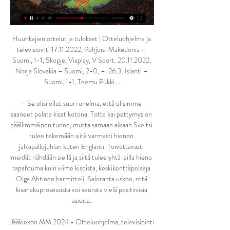
Huuhkajien ottelut ja tulokset | Otteluohjelma ja 
televisiointi 17.11.2022, Pohjois-Makedonia – 
Suomi, 1-1, Skopje, Viaplay, V Sport. 20.11.2022, 
Norja Slovakia – Suomi, 2-0, –. 26.3. Islanti – 
Suomi, 1-1, Teemu Pukki ...

– Se olisi ollut suuri unelma, että olisimme 
saaneet pelata kisat kotona. Totta kai pettymys on 
päällimmäinen tunne, mutta samaan aikaan Sveitsi 
tulee tekemään siitä varmasti hienon 
jalkapallojuhlan kuten Englanti. Toivottavasti 
meidät nähdään siellä ja siitä tulee yhtä lailla hieno 
tapahtuma kuin viime kisoista, keskikenttäpelaaja 
Olga Ahtinen harmitteli. Saloranta uskoo, että 
kisahakuprosessista voi seurata vielä positiivisia 
asioita. 

Jääkiekon MM 2024 - Otteluohjelma, televisiointi 