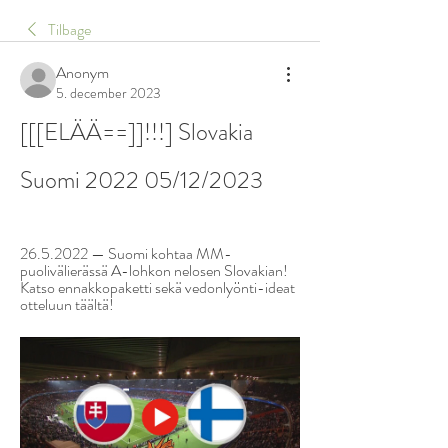
Tilbage
Anonym
5. december 2023
[[[ELÄÄ==]]!!!] Slovakia 
Suomi 2022 05/12/2023
26.5.2022 — Suomi kohtaa MM-
puolivälierässä A-lohkon nelosen Slovakian! 
Katso ennakkopaketti sekä vedonlyönti-ideat 
otteluun täältä!