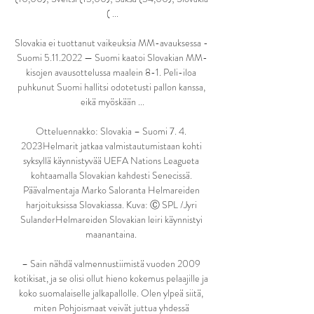
( ...

Slovakia ei tuottanut vaikeuksia MM-avauksessa - 
Suomi 5.11.2022 — Suomi kaatoi Slovakian MM-
kisojen avausottelussa maalein 8-1. Peli-iloa 
puhkunut Suomi hallitsi odotetusti pallon kanssa, 
eikä myöskään ...

Otteluennakko: Slovakia – Suomi 7. 4. 
2023Helmarit jatkaa valmistautumistaan kohti 
syksyllä käynnistyvää UEFA Nations Leagueta 
kohtaamalla Slovakian kahdesti Senecissä. 
Päävalmentaja Marko Saloranta Helmareiden 
harjoituksissa Slovakiassa. Kuva: Ⓒ SPL /Jyri 
SulanderHelmareiden Slovakian leiri käynnistyi 
maanantaina. 

– Sain nähdä valmennustiimistä vuoden 2009 
kotikisat, ja se olisi ollut hieno kokemus pelaajille ja 
koko suomalaiselle jalkapallolle. Olen ylpeä siitä, 
miten Pohjoismaat veivät juttua yhdessä 