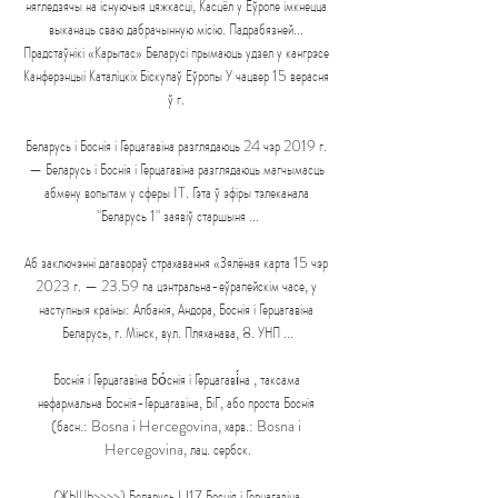
нягледзячы на існуючыя цяжкасці, Касцёл у Еўропе імкнецца 
выканаць сваю дабрачынную місію. Падрабязней... 
Прадстаўнікі «Карытас» Беларусі прымаюць удзел у кангрэсе 
Канферэнцыі Каталіцкіх Біскупаў Еўропы У чацвер 15 верасня 
ў г. 

Беларусь і Боснія і Герцагавіна разглядаюць 24 чэр 2019 г. 
— Беларусь і Боснія і Герцагавіна разглядаюць магчымасць 
абмену вопытам у сферы IT. Гэта ў эфіры тэлеканала 
"Беларусь 1" заявіў старшыня ...

Аб заключэнні дагавораў страхавання «Зялёная карта 15 чэр 
2023 г. — 23.59 па цэнтральна-еўрапейскім часе, у 
наступныя краіны: Албанія, Андора, Боснія і Герцагавіна 
Беларусь, г. Мінск, вул. Пляханава, 8. УНП ...

Боснія і Герцагавіна Бо́снія і Герцагаві́на , таксама 
нефармальна Боснія-Герцагавіна, БіГ, або проста Боснія 
(басн.: Bosna i Hercegovina, харв.: Bosna i 
Hercegovina, лац. сербск.

(ЖЫЦЬ>>>>) Беларусь U17 Боснія і Герцагавіна 