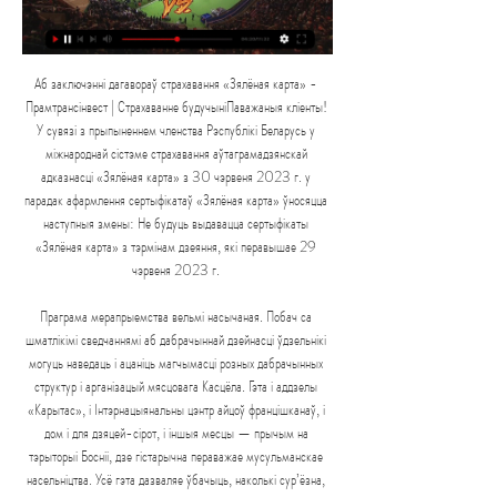
Аб заключэнні дагавораў страхавання «Зялёная карта» - 
Прамтрансінвест | Страхаванне будучыніПаважаныя кліенты! 
У сувязі з прыпыненнем членства Рэспублікі Беларусь у 
міжнароднай сістэме страхавання аўтаграмадзянскай 
адказнасці «Зялёная карта» з 30 чэрвеня 2023 г. у 
парадак афармлення сертыфікатаў «Зялёная карта» ўносяцца 
наступныя змены: Не будуць выдавацца сертыфікаты 
«Зялёная карта» з тэрмінам дзеяння, які перавышае 29 
чэрвеня 2023 г. 

Праграма мерапрыемства вельмі насычаная. Побач са 
шматлікімі сведчаннямі аб дабрачыннай дзейнасці ўдзельнікі 
могуць наведаць і ацаніць магчымасці розных дабрачынных 
структур і арганізацый мясцовага Касцёла. Гэта і аддзелы 
«Карытас», і Інтэрнацыянальны цэнтр айцоў францішканаў, і 
дом і для дзяцей-сірот, і іншыя месцы — прычым на 
тэрыторыі Босніі, дзе гістарычна пераважае мусульманскае 
насельніцтва. Усё гэта дазваляе ўбачыць, наколькі сур’ёзна, 