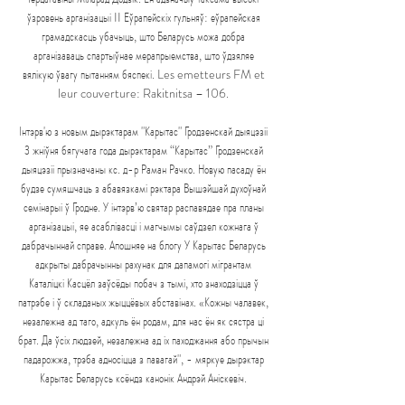
ўзровень арганізацыі II Еўрапейскіх гульняў: еўрапейская 
грамадскасць убачыць, што Беларусь можа добра 
арганізаваць спартыўнае мерапрыемства, што ўдзяляе 
вялікую ўвагу пытанням бяспекі. Les emetteurs FM et 
leur couverture: Rakitnitsa – 106. 

Інтэрв'ю з новым дырэктарам "Карытас" Гродзенскай дыяцэзіі 
З жніўня бягучага года дырэктарам “Карытас” Гродзенскай 
дыяцэзіі прызначаны кс. д-р Раман Рачко. Новую пасаду ён 
будзе сумяшчаць з абавязкамі рэктара Вышэйшай духоўнай 
семінарыі ў Гродне. У інтэрв’ю святар распавядае пра планы 
арганізацыі, яе асаблівасці і магчымы саўдзел кожнага ў 
дабрачыннай справе. Апошняе на блогу У Карытас Беларусь 
адкрыты дабрачынны рахунак для дапамогі мігрантам 
Каталіцкі Касцёл заўсёды побач з тымі, хто знаходзіцца ў 
патрэбе і ў складаных жыццёвых абставінах. «Кожны чалавек, 
незалежна ад таго, адкуль ён родам, для нас ён як сястра ці 
брат. Да ўсіх людзей, незалежна ад іх паходжання або прычын 
падарожжа, трэба адносіцца з павагай", - мяркуе дырэктар 
Карытас Беларусь ксёндз канонік Андрэй Аніскевіч. 
