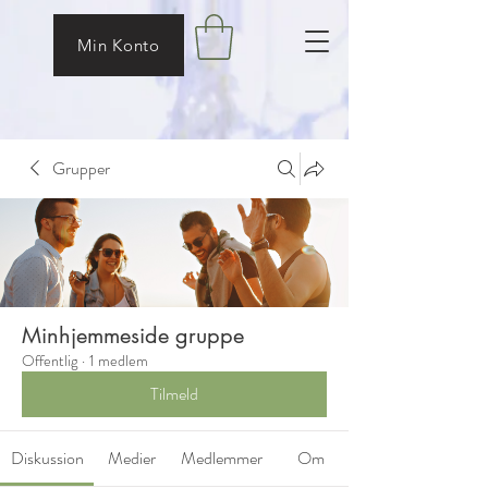
Min Konto
Grupper
Minhjemmeside gruppe
Offentlig
·
1 medlem
Tilmeld
Diskussion
Medier
Medlemmer
Om