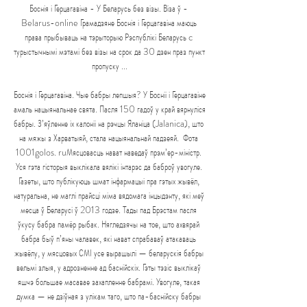
Боснія і Герцагавіна - У Беларусь без візы. Віза ў - 
Belarus-online Грамадзяне Боснія і Герцагавіна маюць 
права прыбываць на тэрыторыю Рэспублікі Беларусь c 
турыстычнымі мэтамі без візы на срок да 30 дзен праз пункт 
пропуску ...

Боснія і Герцагавіна. Чые бабры лепшыя? У Босніі і Герцагавіне 
амаль нацыянальнае свята. Пасля 150 гадоў у край вярнуліся 
бабры. З’яўленне іх калоніі на рэчцы Яланіца (Jalanica), што 
на мяжы з Харватыяй, стала нацыянальнай падзеяй. ﻿ Фота 
1001golos. ruМясцовасць нават наведаў прэм’ер-міністр. 
Уся гэта гісторыя выклікала вялікі інтарэс да баброў увогуле. 
Газеты, што публікуюць шмат інфармацыі пра гэтых жывёл, 
натуральна, не маглі прайсці міма вядомага інцыдэнту, які меў 
месца ў Беларусі ў 2013 годзе. Тады пад Брэстам пасля 
ўкусу бабра памёр рыбак. Нягледзячы на тое, што ахвярай 
бабра быў п’яны чалавек, які нават спрабаваў атакаваць 
жывёлу, у мясцовых СМІ усе вырашылі — беларускія бабры 
вельмі злыя, у адрозненне ад баснійскіх. Гэты тэзіс выклікаў 
яшчэ большае масавае захапленне бабрамі. Увогуле, такая 
думка — не дзіўная з улікам таго, што па-баснійску бабры 