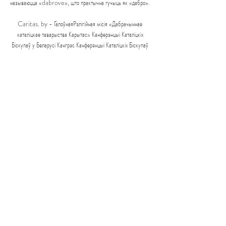
называюцца «dabrove», што практычна гучыць як «дабро». 

Caritas. by - ГалоўнаяРэлігійная місія «Дабрачыннае 
каталіцкае таварыства Карытас» Канферэнцыі Каталіцкіх 
Біскупаў у Беларусі Кангрэс Канферэнцыі Каталіцкіх Біскупаў 
Еўропы з удзелам прадстаўнікоў Беларусі: міласэрнасць, як 
ніколі, патрабуе сёння «матэрыялізацыі» З 15 па 18 верасня 
ў Сараева (Боснія і Герцагавіна) праходзіць кангрэс 
Канферэнцыі Каталіцкіх Біскупаў Еўропы на тэму 
«Міласэрнасць — сведчанне пра веру праз дзейнасць». 

Белтэлерадыёкампанія. Навіны Беларусі. Глядзіце онлайн 
Міжнароднай дапамогі ў тушэнні пажараў просіць Боснія і 
Герцагавіна. 07.08 Телеканал "Беларусь 3" получил награду 
за серию проекта "Новые люди". 02.11.2023 ...

Dynavix Navigation & Cameras – Праграмы ў + 
Бясплатная пазасеткавая GPS-навігацыя для Android з 
аўтаматычнай функцыяй Android. + Бясплатнае пажыццёвае 
абнаўленне даных карты некалькі разоў на год.

Неабходныя дакументы для ўезду ў Рэспубліку Беларусь 