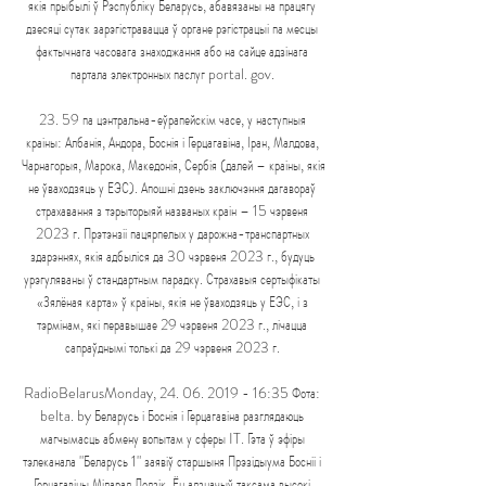
якія прыбылі ў Рэспубліку Беларусь, абавязаны на працягу 
дзесяці сутак зарэгістравацца ў органе рэгістрацыі па месцы 
фактычнага часовага знаходжання або на сайце адзінага 
партала электронных паслуг portal. gov. 

23. 59 па цэнтральна-еўрапейскім часе, у наступныя 
краіны: Албанія, Андора, Боснія і Герцагавіна, Іран, Малдова, 
Чарнагорыя, Марока, Македонія, Сербія (далей – краіны, якія 
не ўваходзяць у ЕЭС). Апошні дзень заключэння дагавораў 
страхавання з тэрыторыяй названых краін – 15 чэрвеня 
2023 г. Прэтэнзіі пацярпелых у дарожна-транспартных 
здарэннях, якія адбыліся да 30 чэрвеня 2023 г., будуць 
урэгуляваны ў стандартным парадку. Страхавыя сертыфікаты 
«Зялёная карта» ў краіны, якія не ўваходзяць у ЕЭС, і з 
тэрмінам, які перавышае 29 чэрвеня 2023 г., лічацца 
сапраўднымі толькі да 29 чэрвеня 2023 г. 

RadioBelarusMonday, 24. 06. 2019 - 16:35 Фота: 
belta. by Беларусь і Боснія і Герцагавіна разглядаюць 
магчымасць абмену вопытам у сферы IT. Гэта ў эфіры 
тэлеканала "Беларусь 1" заявіў старшыня Прэзідыума Босніі і 
Герцагавіны Міларад Додзік. Ён адзначыў таксама высокі 