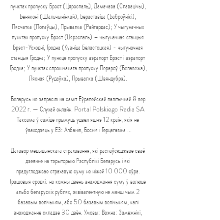
пунктах пропуску Брэст (Цярэспаль), Дамачава (Славацічы), 
Беняконі (Шальчынінкай), Бераставіца (Баброўнікі), 
Пясчатка (Полаўцы), Прывалка (Райгардас); У чыгуначных 
пунктах пропуску Брэст (Цярэспаль) – чыгуначная станцыя 
Брэст-Усходні, Гродна (Кузніца Беластоцкая) - чыгуначная 
станцыя Гродна; У пункце пропуску аэрапорт Брэст і аэрапорт 
Гродна; У пунктах спрошчанага пропуску Перароў (Белавежа), 
Лясная (Рудаўка), Прывалка (Швяндубрэ). 

Беларусь не запрасілі на саміт Еўрапейскай палітычнай 8 вер 
2022 г. — Слухай онлайн. Portal Polskiego Radia SA 
Таксама ў саміце прымуць удзел яшчэ 12 краін, якія не 
ўваходзяць у ЕЗ: Албанія, Боснія і Герцагавіна ...

Дагавор медыцынскага страхавання, які распаўсюджвае сваё 
дзеянне на тэрыторыю Рэспублікі Беларусь і які 
прадугледжвае страхавую суму не ніжэй 10 000 еўра. 
Грашовыя сродкі: на кожны дзень знаходжання суму ў валюце 
альбо беларускіх рублях, эквівалентную не менш чым 2 
базавым велічыням, або 50 базавым велічыням, калі 
знаходжанне складзе 30 дзён. Умовы: Важна: Замежнікі, 