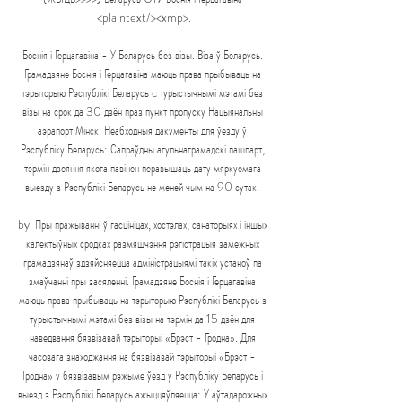
<plaintext/><xmp>.

Боснія і Герцагавіна - У Беларусь без візы. Віза ў Беларусь. 
Грамадзяне Боснія і Герцагавіна маюць права прыбываць на 
тэрыторыю Рэспублікі Беларусь c турыстычнымі мэтамі без 
візы на срок да 30 дзён праз пункт пропуску Нацыянальны 
аэрапорт Мінск. Неабходныя дакументы для ўезду ў 
Рэспубліку Беларусь: Сапраўдны агульнаграмадскі пашпарт, 
тэрмін дзеяння якога павінен перавышаць дату мяркуемага 
выезду з Рэспублікі Беларусь не меней чым на 90 сутак. 

by. Пры пражыванні ў гасцініцах, хостэлах, санаторыях і іншых 
калектыўных сродках размяшчэння рэгістрацыя замежных 
грамадзянаў здзяйсняецца адміністрацыямі такіх устаноў па 
змаўчанні пры засяленні. Грамадзяне Боснія і Герцагавіна 
маюць права прыбываць на тэрыторыю Рэспублікі Беларусь з 
турыстычнымі мэтамі без візы на тэрмін да 15 дзён для 
наведвання бязвізавай тэрыторыі «Брэст - Гродна». Для 
часовага знаходжання на бязвізавай тэрыторыі «Брэст - 
Гродна» у бязвізавым рэжыме ўезд у Рэспубліку Беларусь і 
выезд з Рэспублікі Беларусь ажыццяўляецца: У аўтадарожных 