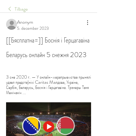
Tilbage
Anonym
5. december 2023
[[Бясплатна=]] Боснія і Герцагавіна 
Беларусь онлайн 5 снежня 2023
3 сне 2020 г. — У онлайн-мерапрыемстве прынялі 
удзел прадстаўнікі Caritas Maлдова, Украіна, 
Сербія, Беларусь, Боснія і Герцагавіна. Трэнеры Таня 
Менічаніч ...