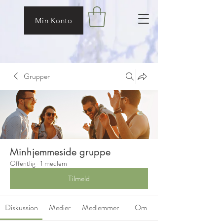
Min Konto
Grupper
Minhjemmeside gruppe
Offentlig
·
1 medlem
Tilmeld
Diskussion
Medier
Medlemmer
Om