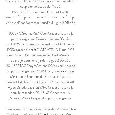
18 mai à 20:00. Plus d'informations18 maiDate du 
coup d'envoiStade de l'Abbé-
DeschampsStadeLigue 2CompétitionAJ 
AuxerreÉquipe à domicileUS ConcarneauÉquipe 
visiteuseFoot Matchs aujourd'hui Ligue 2 05 déc. 

19:00FC SochauxSM CaenM'avertir quand je 
peux le regarder. Premier League 05 déc. 
20:30Wolverhampton Wanderers FCBurnley 
FCRegarder bientôtFLATRATEHD Ligue 2 05 
déc. 20:45USL DunkerqueSC BastiaM'avertir 
quand je peux le regarder. Ligue 2 05 déc. 
20:45ESTAC TroyesAmiens SCM'avertir quand 
je peux le regarder. 20:45US Quevilly-Rouen 
MetropoleGirondins de BordeauxRegarder 
bientôtFLATRATEHD Ligue 2 05 déc. 20:45AC 
AjaccioStade Lavallois MFCM'avertir quand je 
peux le regarder. 20:45US ConcarneauAJ 
AuxerreM'avertir quand je peux le regarder. 

Concarneau Pau en direct regarder 28 novembre 
2023 Vivre 24 nov. 2023 — Concarneau Pau en 