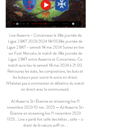
Live Auxerre - Concarneau la 38e journée de 
Ligue 2 BKT 2023/2024 18/0538e journée de 
Ligue 2 BKT - samedi 18 mai 2024 Suivez en live 
sur Foot Mercato, le match de 38e journée de 
Ligue 2 BKT entre Auxerre et Concarneau. Ce 
match aura lieu le samedi 18 mai 2024 à 21:00. 
Retrouvez les stats, les compositions, les buts et 
les buteurs pour suivre le score en direct. 
N'hésitez pas à commenter et débattre du match 
en direct avec la communauté. 

AJ Auxerre St-Étienne en streaming live 11 
novembre 2023 10 nov. 2023 — AJ Auxerre St-
Étienne en streaming live 11 novembre 2023 
1725... Live a parlé foit celle des bêtes ; celle - ci 
étant de fa nature auffi im ...
