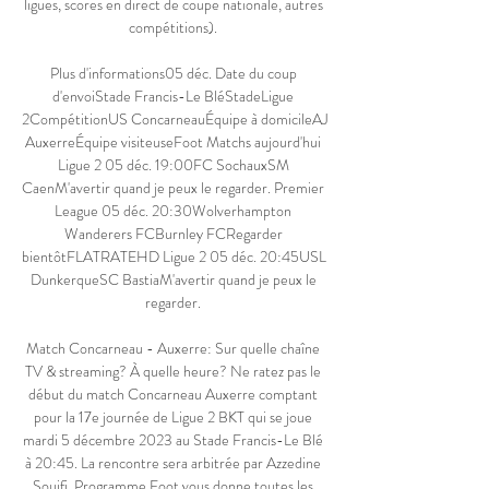
ligues, scores en direct de coupe nationale, autres 
compétitions). 

Plus d'informations05 déc. Date du coup 
d'envoiStade Francis-Le BléStadeLigue 
2CompétitionUS ConcarneauÉquipe à domicileAJ 
AuxerreÉquipe visiteuseFoot Matchs aujourd'hui 
Ligue 2 05 déc. 19:00FC SochauxSM 
CaenM'avertir quand je peux le regarder. Premier 
League 05 déc. 20:30Wolverhampton 
Wanderers FCBurnley FCRegarder 
bientôtFLATRATEHD Ligue 2 05 déc. 20:45USL 
DunkerqueSC BastiaM'avertir quand je peux le 
regarder. 

Match Concarneau - Auxerre: Sur quelle chaîne 
TV & streaming? À quelle heure? Ne ratez pas le 
début du match Concarneau Auxerre comptant 
pour la 17e journée de Ligue 2 BKT qui se joue 
mardi 5 décembre 2023 au Stade Francis-Le Blé 
à 20:45. La rencontre sera arbitrée par Azzedine 
Souifi. Programme Foot vous donne toutes les 