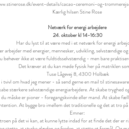
www.stinerose.dk/event-details/cacao-ceremoni-og-trommer
Kærlig hilsen Stine Rose
Netværk for energi arbejdere
 24. oktober kl 14-16:30
Har du lyst til at være med i et netværk for energi arbej
er arbejder med energier, mennesker, udvikling, selvstændige og 
Du behøver ikke at være fuldtidsselvstændig - men bare praktiser
 Det kræver at du kan møde fysisk her på matriklen som
 Tuse Lågevej 8, 4300 Holbæk
 i tvivl om hvad jeg mener - så send gerne en mail til stinesaw
abe stærkere selvstændige energiarbejdere. At skabe tryghed og 
 du måske er pioner - foregangskvinde eller mand. At skabe fæll
ntention. At bygge bro imellem det traditionelle og det at tro på 
Emner:
og støtte, at styrke glæden og freden, at støtte et formål. Og m