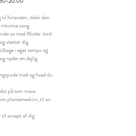
17.30-20.00
 til hinanden, deler den 
ntuitive sang.
rbinde os med Moder Jord. 
g støtter dig.
tilbage i eget tempo og 
 og nyder en dejlig 
dlingspude med og hvad du 
bedst på tom mave.
om plantemedicin, til en 
til accept af dig