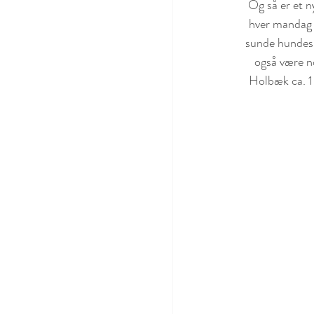
Og så er et n
hver mandag f
sunde hundesn
også være no
Holbæk ca. 1 