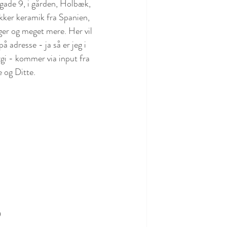
lgade 9, i gården, Holbæk, 
kker keramik fra Spanien, 
ger og meget mere. Her vil 
 adresse - ja så er jeg i 
gi - kommer via input fra 
 og Ditte. 
0