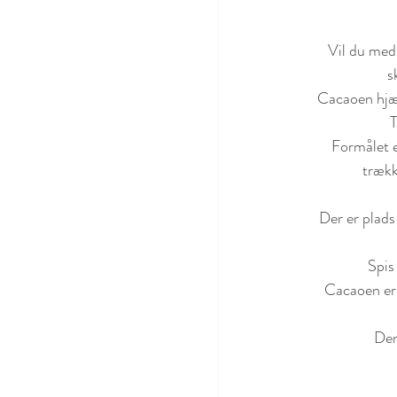
Vil du med 
s
Cacaoen hjæl
T
Formålet e
trækk
Der er plads
Spis
Cacaoen er 
Den