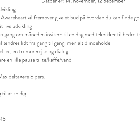
Datoer er: 14. november, 12 december 
dvikling
 Awareheart vil fremover give et bud på hvordan du kan finde gode
it livs udvikling
 en gang om måneden invitere til en dag med teknikker til bedre tr
 ændres lidt fra gang til gang, men altid indeholde
elser, en trommerejse og dialog.
re en lille pause til te/kaffe/vand
Max deltagere 8 pers.
til at se dig
618