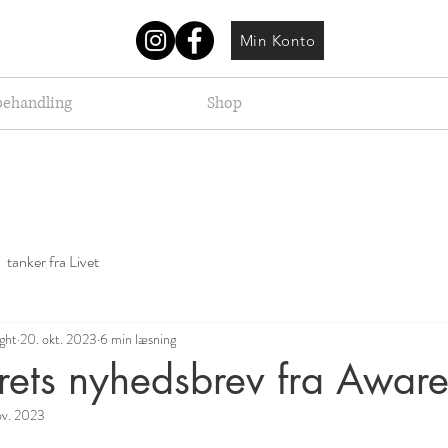
Min Konto
behandling
Shop
tanker fra Livet
ight
20. okt. 2023
6 min læsning
årets nyhedsbrev fra Awar
ov. 2023