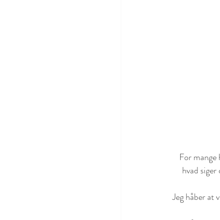
 For mange har det været svært at tillade sig at være anderledes eller at være lige præcis den vi er, for 
hvad siger 
 Jeg håber at vi kan lære at støtte hinanden i at det unikke er særligt, at vi kan være lige dem vi er uden alt 