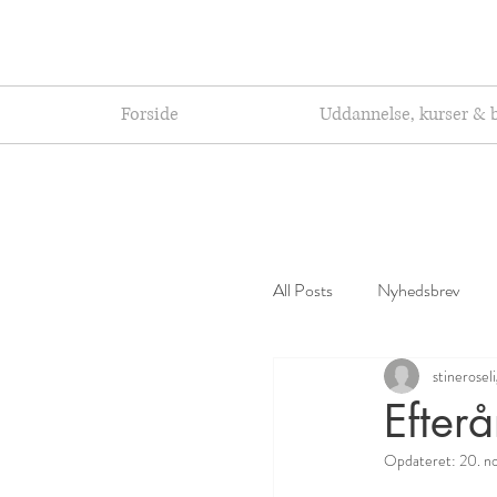
Forside
Uddannelse, kurser & 
All Posts
Nyhedsbrev
stinerosel
Efter
Opdateret:
20. n