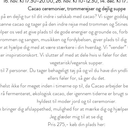
16. nov. Kl 17.30-20.00, 26. nov. Kl 10-12.30, 14. dec. Kl 
Cacao ceremonier, trommerejser og dejlig suppe
på en dejlig tur til dit indre i selskab med cacao? Vi siger goddag
kønne cacao og tager på den indre rejse med trommen og Stines i
per os ved at give plads til de gode energier og grounde os, fo
rommen og sangen, musikken og fordybelsen, giver plads til dig o
r at hjælpe dig med at være stærkere i din hverdag. Vi ”vender” 
er inspirationskort. Vi slutter af med at dele hvis vi føler for det
vegetarisk/vegansk supper.
 til 7 personer. Du tager behageligt tøj på og vil du have din yn
ellers føler for, så gør du det.
 helst ikke for meget inden i timerne op til, da Cacao arbejder 
rå fermenteret, økologisk cacao, der igennem tiderne er brugt s
hyldest til moder jord og til ceremonier.
 bringer dig afslappethed, mulighed for at mærke dig og hjælper 
Jeg glæder mig til at se dig 
Pris 275,- køb din plads her: