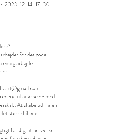
ejse-2023-12-14-17-30
dere?
arbejder for det gode.
e energiarbejde
 er:
areheart@gmail.com
energi til at arbejde med 
esskab. At skabe ud fra en 
det større billede.
ange flere hen ad vejen