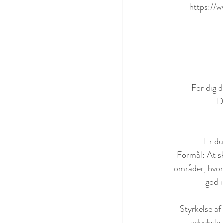
https://
For dig d
 
Er du
Formål: At sk
områder, hvor
god i
 Styrkelse af troen på det vi kan, at kunne lytte indad for at finde det der er rigtigt for dig, at netværke, 
udveksle 