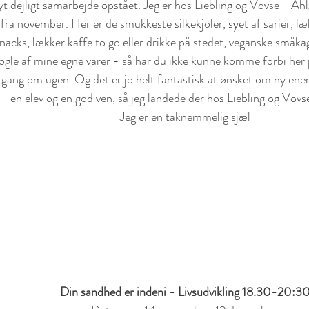
yt dejligt samarbejde opstået. Jeg er hos Liebling og Vovse - Ah
ra november. Her er de smukkeste silkekjoler, syet af sarier, læ
acks, lækker kaffe to go eller drikke på stedet, veganske småka
gle af mine egne varer - så har du ikke kunne komme forbi her på
gang om ugen. Og det er jo helt fantastisk at ønsket om ny ener
en elev og en god ven, så jeg landede der hos Liebling og Vovse
Jeg er en taknemmelig sjæl
Din sandhed er indeni - Livsudvikling 18.30-20:3