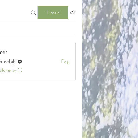
Tilmeld
mer
eroselight
Følg
ight
edlemmer (1)