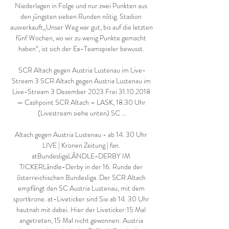
Niederlagen in Folge und nur zwei Punkten aus 
den jüngsten sieben Runden nötig. Stadion 
ausverkauft„Unser Weg war gut, bis auf die letzten 
fünf Wochen, wo wir zu wenig Punkte gemacht 
haben“, ist sich der Ex-Teamspieler bewusst. 

SCR Altach gegen Austria Lustenau im Live-
Stream 3 SCR Altach gegen Austria Lustenau im 
Live-Stream 3 Dezember 2023 Frei 31.10.2018 
— Cashpoint SCR Altach – LASK, 18.30 Uhr 
(Livestream siehe unten) SC ...

Altach gegen Austria Lustenau - ab 14. 30 Uhr 
LIVE | Kronen Zeitung | fan. 
atBundesligaLÄNDLE-DERBY IM 
TICKERLändle-Derby in der 16. Runde der 
österreichischen Bundesliga. Der SCR Altach 
empfängt den SC Austria Lustenau, mit dem 
sportkrone. at-Liveticker sind Sie ab 14. 30 Uhr 
hautnah mit dabei. Hier der Liveticker:15 Mal 
angetreten, 15 Mal nicht gewonnen: Austria 