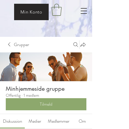
Min Konto
Grupper
Minhjemmeside gruppe
Offentlig
·
1 medlem
Tilmeld
Diskussion
Medier
Medlemmer
Om