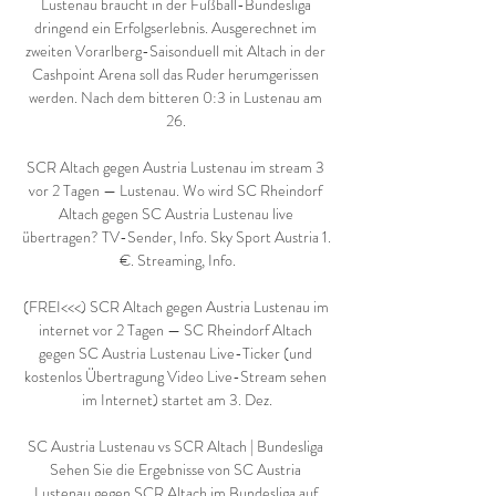
Lustenau braucht in der Fußball-Bundesliga 
dringend ein Erfolgserlebnis. Ausgerechnet im 
zweiten Vorarlberg-Saisonduell mit Altach in der 
Cashpoint Arena soll das Ruder herumgerissen 
werden. Nach dem bitteren 0:3 in Lustenau am 
26. 

SCR Altach gegen Austria Lustenau im stream 3 
vor 2 Tagen — Lustenau. Wo wird SC Rheindorf 
Altach gegen SC Austria Lustenau live 
übertragen? TV-Sender, Info. Sky Sport Austria 1. 
€. Streaming, Info.

(FREI<<<) SCR Altach gegen Austria Lustenau im 
internet vor 2 Tagen — SC Rheindorf Altach 
gegen SC Austria Lustenau Live-Ticker (und 
kostenlos Übertragung Video Live-Stream sehen 
im Internet) startet am 3. Dez.

SC Austria Lustenau vs SCR Altach | Bundesliga 
Sehen Sie die Ergebnisse von SC Austria 
Lustenau gegen SCR Altach im Bundesliga auf 