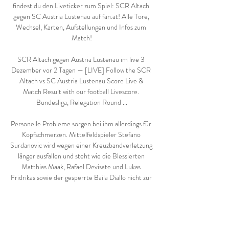
findest du den Liveticker zum Spiel: SCR Altach 
gegen SC Austria Lustenau auf fan.at! Alle Tore, 
Wechsel, Karten, Aufstellungen und Infos zum 
Match!

SCR Altach gegen Austria Lustenau im live 3 
Dezember vor 2 Tagen — [LIVE] Follow the SCR 
Altach vs SC Austria Lustenau Score Live & 
Match Result with our football Livescore. 
Bundesliga, Relegation Round ...

Personelle Probleme sorgen bei ihm allerdings für 
Kopfschmerzen. Mittelfeldspieler Stefano 
Surdanovic wird wegen einer Kreuzbandverletzung 
länger ausfallen und steht wie die Blessierten 
Matthias Maak, Rafael Devisate und Lukas 
Fridrikas sowie der gesperrte Baila Diallo nicht zur 
Verfügung. Die Altacher müssen nur Manuel 
Prietl vorgeben. Das ist nur einer von mehreren 
Pluspunkten der zehntplatzierten Hausherren, die 
den Vorsprung auf den Rivalen von aktuell zehn 