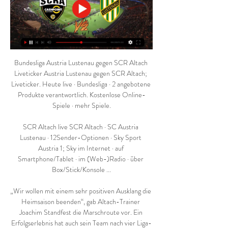
Bundesliga Austria Lustenau gegen SCR Altach 
Liveticker Austria Lustenau gegen SCR Altach; 
Liveticker. Heute live · Bundesliga · 2 angebotene 
Produkte verantwortlich. Kostenlose Online-
Spiele · mehr Spiele.

SCR Altach live SCR Altach · SC Austria 
Lustenau · 12Sender-Optionen · Sky Sport 
Austria 1; Sky im Internet · auf 
Smartphone/Tablet · im (Web-)Radio · über 
Box/Stick/Konsole ...

„Wir wollen mit einem sehr positiven Ausklang die 
Heimsaison beenden“, gab Altach-Trainer 
Joachim Standfest die Marschroute vor. Ein 
Erfolgserlebnis hat auch sein Team nach vier Liga-