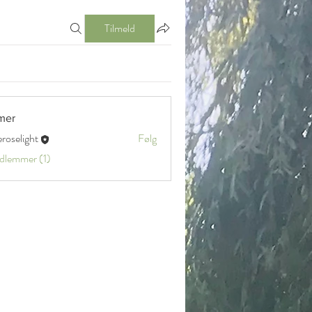
Tilmeld
mer
eroselight
Følg
ight
edlemmer (1)