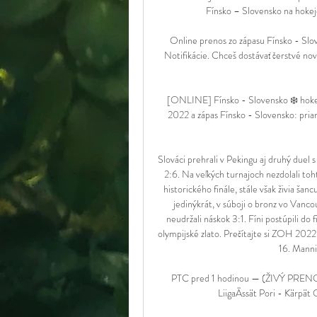
Fínsko – Slovensko na hokej
Online prenos zo zápasu Fínsko - Slov
Notifikácie. Chceš dostávať čerstvé no
[ONLINE] Fínsko - Slovensko ❄️ hoke
2022 a zápas Fínsko - Slovensko: pria
Slováci prehrali v Pekingu aj druhý duel 
2:6. Na veľkých turnajoch nezdolali toht
historického finále, stále však živia ša
jedinýkrát, v súboji o bronz vo Vanco
neudržali náskok 3:1. Fíni postúpili do 
olympijské zlato. Prečítajte si ZOH 2022,
16. Manni
PTC pred 1 hodinou — (ŽIVÝ PRENOS
LiigaÄssät Pori - Kärpät