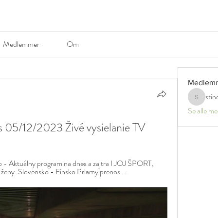
Medlemmer
Om
Medlem
stin
stinerosel
Se alle m
s 05/12/2023 Živé vysielanie TV
 - Aktuálny program na dnes a zajtra I JOJ ŠPORT, 
 ženy. Slovensko - Fínsko Priamy prenos ...