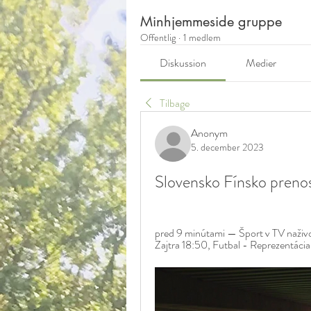
Minhjemmeside gruppe
Offentlig
·
1 medlem
Diskussion
Medier
Tilbage
Anonym
5. december 2023
Slovensko Fínsko preno
pred 9 minútami — Šport v TV naživo
Zajtra 18:50, Futbal - Reprezentácia