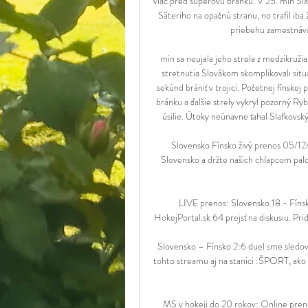
viac pred súperovu bránku. V 25. min Slaf
Säteriho na opačnú stranu, no trafil ib
priebehu zamestnával
min sa neujala jeho strela z medzikružia
stretnutia Slovákom skomplikovali situ
sekúnd brániť v trojici. Početnej fínskej
bránku a ďalšie strely vykryl pozorný Ryb
úsilie. Útoky neúnavne ťahal Slafkovský
Slovensko Fínsko živý prenos 05/12
Slovensko a držte našich chlapcom palce
LIVE prenos: Slovensko 18 - Fíns
HokejPortal.sk 64 prejsť na diskusiu. Prid
Slovensko – Fínsko 2:6 duel sme sledo
tohto streamu aj na stanici :ŠPORT, ako 
MS v hokeji do 20 rokov: Online preno