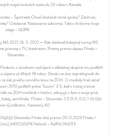
ových majstrovstvách sveta do 20 rokov v Kanade.

ensko - Športweb Chceš dostávať ranné správy? Zistiť viac. 
vinky? Odoberať. Nastevenie súkromia. Takto chránime tvoje 
údaje - GDPR.

j MS 2022 26. 5. 2022 — Kde sledovať hokejový turnaj MS 
me prenosy v TV, livestream. Priamy prenos zápasu Fínsko - 
Slovensko ...

s Fínskom, v úvodnom vystúpení v základnej skupine mu podľahli 
o súpera už dlhých 18 rokov. Slováci sa síce neprebojovali do 
ncu na zisk prvého cenného kovu na ZOH. O medaily hrali zatiaľ 
uveri 2010 podľahli práve "Suomi" 3:5, keď v tretej tretine 
finále na ZOH tretíkrát v histórii, zabojujú v ňom o svoje prvé 
 hokej, semifinále: Fínsko - Slovensko 2:0 (1:0, 0:0, 1:0) Gól: 
nen (Lindbohm, Vatanen), 60. 

@))) Slovensko Fínsko živý prenos 05.12.2023 Fínsko / 
 Oulu2,34012,65IFK Helsinki - KalPa1,964213 .
