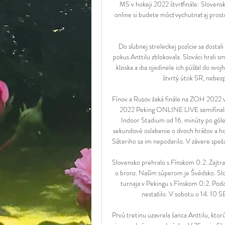
MS v hokeji 2022 štvrťfinále: Slovens
online si budete môcť vychutnať aj pro
Do sľubnej streleckej pozície sa dostali
pokus Anttilu zblokovala. Slováci hrali 
klziska a iba ojedinele ich púšťal do sv
štvrtý útok SR, nebez
Fínov a Rusov čaká finále na ZOH 2022 
2022 Peking ONLINE LIVE semifinale 
Indoor Stadium od 16. minúty po góle
sekundové oslabenie o dvoch hráčov a hoc
Säteriho sa im nepodarilo. V závere speč
Slovensko prehralo s Fínskom 0:2. Zajtr
o bronz. Naším súperom je Švédsko. Slov
turnaja v Pekingu s Fínskom 0:2. Poda
nestačilo. V sobotu o 14. 10 S
Prvú tretinu uzavrela šanca Anttilu, ktorú 