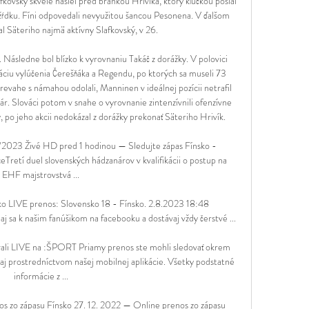
kovský skvele našiel pred bránkou Hrivíka, ktorý kľučkou poslal 
a žŕdku. Fíni odpovedali nevyužitou šancou Pesonena. V ďalšom 
 Säteriho najmä aktívny Slafkovský, v 26. 

. Následne bol blízko k vyrovnaniu Takáč z dorážky. V polovici 
áciu vylúčenia Čerešňáka a Regendu, po ktorých sa museli 73 
 prevahe s námahou odolali, Manninen v ideálnej pozícii netrafil 
ár. Slováci potom v snahe o vyrovnanie zintenzívnili ofenzívne 
, po jeho akcii nedokázal z dorážky prekonať Säteriho Hrivík. 

/2023 Živé HD pred 1 hodinou — Sledujte zápas Fínsko - 
Tretí duel slovenských hádzanárov v kvalifikácii o postup na 
EHF majstrovstvá ...

ko LIVE prenos: Slovensko 18 - Fínsko. 2.8.2023 18:48 
aj sa k našim fanúšikom na facebooku a dostávaj vždy čerstvé ...

vali LIVE na :ŠPORT Priamy prenos ste mohli sledovať okrem 
aj prostredníctvom našej mobilnej aplikácie. Všetky podstatné 
informácie z ...

s zo zápasu Fínsko 27. 12. 2022 — Online prenos zo zápasu 