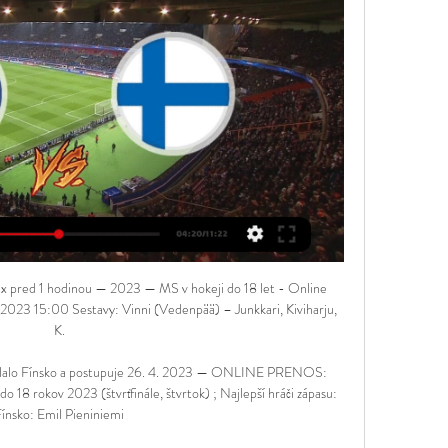
nex pred 1 hodinou — 2023 — MS v hokeji do 18 let - Online 
 2023 15:00 Sestavy: Vinni (Vedenpää) – Junkkari, Kiviharju, 
K.

olalo Fínsko a postupuje 26. 4. 2023 — ONLINE PRENOS: 
 18 rokov 2023 (štvrťfinále, štvrtok) ; Najlepší hráči zápasu: 
ínsko: Emil Pieniniemi
