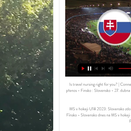
Is travel nursing right for you? | Con
přenos - Finsko : Slovensko - 27. dubna
MS v hokeji U18 2023: Slovensko zd
Fínsko - Slovensko dnes na MS v hokeji do
F