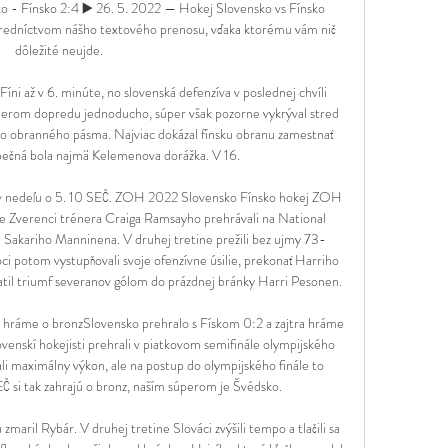
ko - Fínsko 2:4 ▶️ 26. 5. 2022 — Hokej Slovensko vs Fínsko 
stredníctvom nášho textového prenosu, vďaka ktorému vám nič 
dôležité neujde.

 Fíni až v 6. minúte, no slovenská defenzíva v poslednej chvíli 
smerom dopredu jednoducho, súper však pozorne vykrýval stred 
ojho obranného pásma. Najviac dokázal fínsku obranu zamestnať 
pečná bola najmä Kelemenova dorážka. V 16. 

v nedeľu o 5. 10 SEČ. ZOH 2022 Slovensko Fínsko hokej ZOH 
Zverenci trénera Craiga Ramsayho prehrávali na National 
 Sakariho Manninena. V druhej tretine prežili bez ujmy 73-
i potom vystupňovali svoje ofenzívne úsilie, prekonať Harriho 
atil triumf severanov gólom do prázdnej bránky Harri Pesonen. 

a hráme o bronzSlovensko prehralo s Fískom 0:2 a zajtra hráme 
enskí hokejisti prehrali v piatkovom semifinále olympijského 
li maximálny výkon, ale na postup do olympijského finále to 
EČ si tak zahrajú o bronz, naším súperom je Švédsko. 

zmaril Rybár. V druhej tretine Slováci zvýšili tempo a tlačili sa 