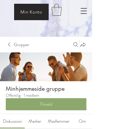
Min Konto
Grupper
Minhjemmeside gruppe
Offentlig
·
1 medlem
Tilmeld
Diskussion
Medier
Medlemmer
Om