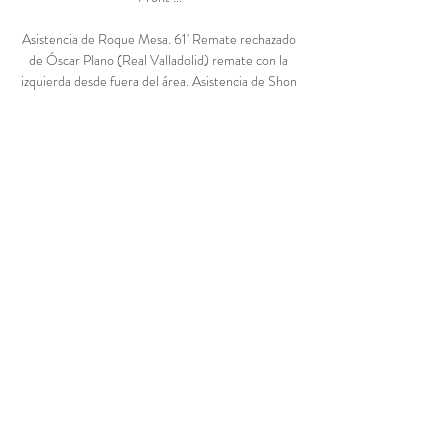
Asistencia de Roque Mesa. 61' Remate rechazado 
de Óscar Plano (Real Valladolid) remate con la 
izquierda desde fuera del área. Asistencia de Shon 
Weissman. Falta de Juanjo Narváez (Real 
Valladolid). Óscar Gil (Espanyol) ha recibido una 
falta en la zona defensiva. 60' Cambio en Real 
Valladolid, entra al campo Shon Weissman 
sustituyendo a Sergio León. 

RCD Espanyol de Barcelona vs Real Valladolid CF 
Final del partido, Espanyol 2, Real Valladolid 0. 
90'. Final segunda parte directo. 64'. José Gragera 
(Espanyol) ha visto tarjeta amarilla. 64'. Monchu ...

Cambio en Real Valladolid, entra al campo Juanjo 
Narváez sustituyendo a Iván Sánchez. Remate 
fallado por Iván Sánchez (Real Valladolid) remate 
con la izquierda desde fuera del área que se le va 
demasiado alto. Asistencia de Sergio León. 58' 
Roque Mesa (Real Valladolid) ha visto tarjeta 