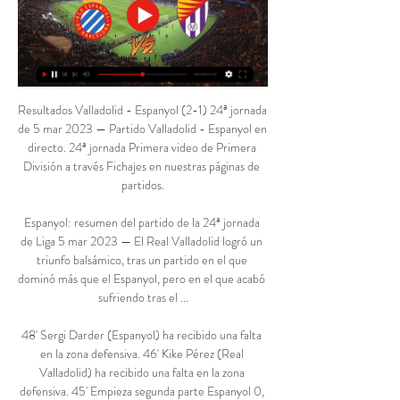
Resultados Valladolid - Espanyol (2-1) 24ª jornada 
de 5 mar 2023 — Partido Valladolid - Espanyol en 
directo. 24ª jornada Primera video de Primera 
División a través Fichajes en nuestras páginas de 
partidos.

Espanyol: resumen del partido de la 24ª jornada 
de Liga 5 mar 2023 — El Real Valladolid logró un 
triunfo balsámico, tras un partido en el que 
dominó más que el Espanyol, pero en el que acabó 
sufriendo tras el ...

48' Sergi Darder (Espanyol) ha recibido una falta 
en la zona defensiva. 46' Kike Pérez (Real 
Valladolid) ha recibido una falta en la zona 
defensiva. 45' Empieza segunda parte Espanyol 0, 