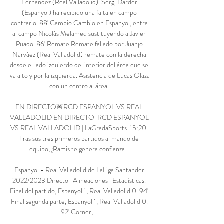
Fernández (Real Valladolid). Sergi Darder 
(Espanyol) ha recibido una falta en campo 
contrario. 88' Cambio Cambio en Espanyol, entra 
al campo Nicolás Melamed sustituyendo a Javier 
Puado. 86' Remate Remate fallado por Juanjo 
Narváez (Real Valladolid) remate con la derecha 
desde el lado izquierdo del interior del área que se 
va alto y por la izquierda. Asistencia de Lucas Olaza 
con un centro al área. 

EN DIRECTO🚨RCD ESPANYOL VS REAL 
VALLADOLID EN DIRECTO  RCD ESPANYOL 
VS REAL VALLADOLID | LaGradaSports. 15:20. 
Tras sus tres primeros partidos al mando de 
equipo, ¿Ramis te genera confianza ...

Espanyol - Real Valladolid de LaLiga Santander 
2022/2023 Directo · Alineaciones · Estadísticas. 
Final del partido, Espanyol 1, Real Valladolid 0. 94' 
Final segunda parte, Espanyol 1, Real Valladolid 0. 
92' Corner, ...
