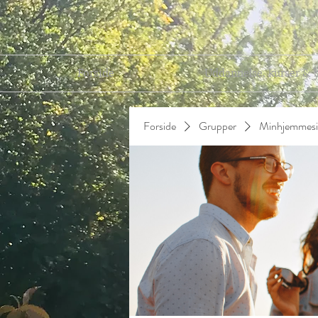
Forside
Uddannelse, kurser & 
Forside
Grupper
Minhjemmesi