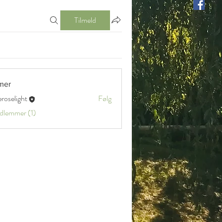
Tilmeld
mer
eroselight
Følg
ight
edlemmer (1)