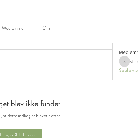
Medlemmer
Om
Medlem
stin
stinerosel
Se alle m
et blev ikke fundet
l, at dette indlæg er blevet slettet
Tilbage til diskussion