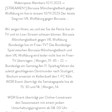
Makerspace Members 10.11.2023 — 
[STREAMEN!] Borussia Mönchengladbach gegen 
Wolfsburg im live tv stream 10/11/2023 Der letzte 
Sieg von VfL Wolfsburg gegen Borussia ...

Wir zeigen Ihnen, wo und wie Sie die Partie live im 
TV und im Live-Stream schauen können. Borussia 
Mönchengladbach gegen VfL Wolfsburg: 
Bundesliga live im Free-TV? Das Bundesliga-
Spiel zwischen Borussia Mönchengladbach und 
dem VfL Wolfsburg wird leider nicht live im Free-
TV übertragen. | Morgen, 19. 45 - 22. – 
Bundesliga am Samstag Am 11. Spieltag fahren die 
zuletzt geschlagenen Dortmunder nach Stuttgart, 
Bochum erwartet im Kellerduell den 1. FC Köln. 
WDR Event überträgt die Samstagsspiele live ab 
15. 30 und 18. | Morgen, 14. 

WDR Event überträgt per Online-Livestream 
den Sessionsstart mit einem jecken 
Unterhaltungsprogramm ab 08. 00 Uhr. 