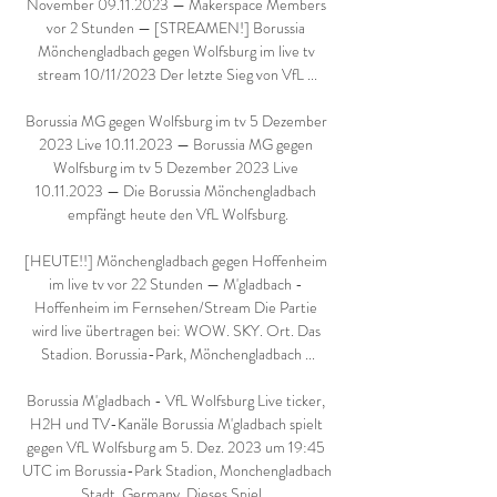
November 09.11.2023 — Makerspace Members 
vor 2 Stunden — [STREAMEN!] Borussia 
Mönchengladbach gegen Wolfsburg im live tv 
stream 10/11/2023 Der letzte Sieg von VfL ...

Borussia MG gegen Wolfsburg im tv 5 Dezember 
2023 Live 10.11.2023 — Borussia MG gegen 
Wolfsburg im tv 5 Dezember 2023 Live 
10.11.2023 — Die Borussia Mönchengladbach 
empfängt heute den VfL Wolfsburg.

[HEUTE!!] Mönchengladbach gegen Hoffenheim 
im live tv vor 22 Stunden — M'gladbach - 
Hoffenheim im Fernsehen/Stream Die Partie 
wird live übertragen bei: WOW. SKY. Ort. Das 
Stadion. Borussia-Park, Mönchengladbach ...

Borussia M'gladbach - VfL Wolfsburg Live ticker, 
H2H und TV-Kanäle Borussia M'gladbach spielt 
gegen VfL Wolfsburg am 5. Dez. 2023 um 19:45 
UTC im Borussia-Park Stadion, Monchengladbach 
Stadt, Germany. Dieses Spiel ...
