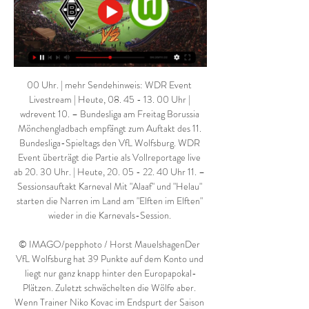
00 Uhr. | mehr Sendehinweis: WDR Event 
Livestream | Heute, 08. 45 - 13. 00 Uhr | 
wdrevent 10. – Bundesliga am Freitag Borussia 
Mönchengladbach empfängt zum Auftakt des 11. 
Bundesliga-Spieltags den VfL Wolfsburg. WDR 
Event überträgt die Partie als Vollreportage live 
ab 20. 30 Uhr. | Heute, 20. 05 - 22. 40 Uhr 11. – 
Sessionsauftakt Karneval Mit "Alaaf" und "Helau" 
starten die Narren im Land am "Elften im Elften" 
wieder in die Karnevals-Session. 

© IMAGO/pepphoto / Horst MauelshagenDer 
VfL Wolfsburg hat 39 Punkte auf dem Konto und 
liegt nur ganz knapp hinter den Europapokal-
Plätzen. Zuletzt schwächelten die Wölfe aber. 
Wenn Trainer Niko Kovac im Endspurt der Saison 