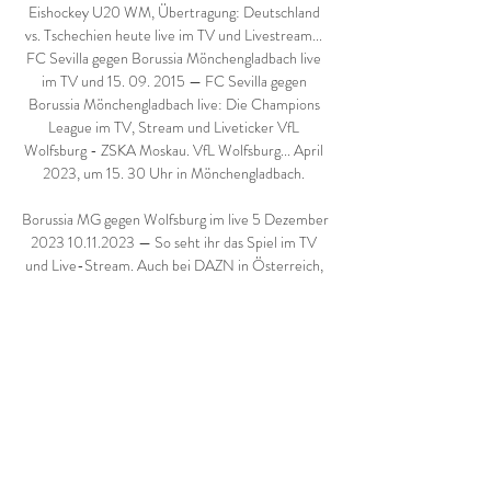
Eishockey U20 WM, Übertragung: Deutschland 
vs. Tschechien heute live im TV und Livestream... 
FC Sevilla gegen Borussia Mönchengladbach live 
im TV und 15. 09. 2015 — FC Sevilla gegen 
Borussia Mönchengladbach live: Die Champions 
League im TV, Stream und Liveticker VfL 
Wolfsburg - ZSKA Moskau. VfL Wolfsburg... April 
2023, um 15. 30 Uhr in Mönchengladbach. 

Borussia MG gegen Wolfsburg im live 5 Dezember 
2023 10.11.2023 — So seht ihr das Spiel im TV 
und Live-Stream. Auch bei DAZN in Österreich, 
der Schweiz sowie Liechtenstein und Luxemburg 
wird die Bundesliga von ...

Borussia Mönchengladbach live vor 11 Stunden — 
Borussia Mönchengladbach spielt aktuell in der 
Bundesliga. Alle Livestreams im Internet und alle 
Livespiele im TV: Borussia Mönchengladbach - 
Fußball live ...
