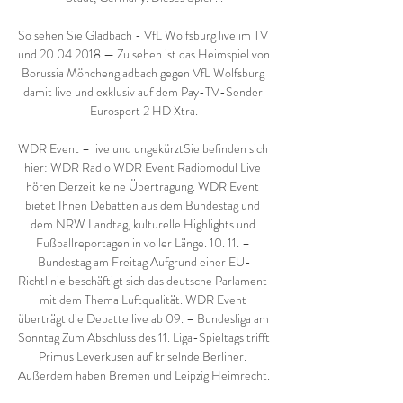
So sehen Sie Gladbach - VfL Wolfsburg live im TV 
und 20.04.2018 — Zu sehen ist das Heimspiel von 
Borussia Mönchengladbach gegen VfL Wolfsburg 
damit live und exklusiv auf dem Pay-TV-Sender 
Eurosport 2 HD Xtra.

WDR Event – live und ungekürztSie befinden sich 
hier: WDR Radio WDR Event Radiomodul Live 
hören Derzeit keine Übertragung. WDR Event 
bietet Ihnen Debatten aus dem Bundestag und 
dem NRW Landtag, kulturelle Highlights und 
Fußballreportagen in voller Länge. 10. 11. – 
Bundestag am Freitag Aufgrund einer EU-
Richtlinie beschäftigt sich das deutsche Parlament 
mit dem Thema Luftqualität. WDR Event 
überträgt die Debatte live ab 09. – Bundesliga am 
Sonntag Zum Abschluss des 11. Liga-Spieltags trifft 
Primus Leverkusen auf kriselnde Berliner. 
Außerdem haben Bremen und Leipzig Heimrecht. 
