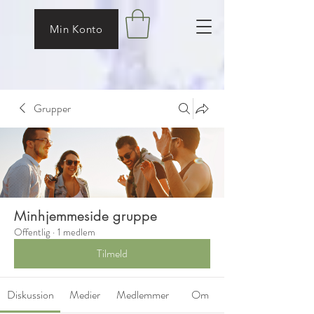
Min Konto
Grupper
Minhjemmeside gruppe
Offentlig
·
1 medlem
Tilmeld
Diskussion
Medier
Medlemmer
Om