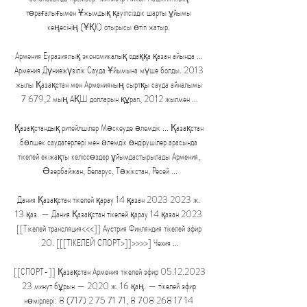
төрағалығымен Ұжымдық қауіпсіздік шарты ұйымы 
кеңесінің (ҰҚК) отырысы өтіп жатыр. 

Армения Еуразиялық экономикалық одаққа қазан айында ... 
Армения Дүниежүзілік Сауда Ұйымына мүше болды. 2013 
жылы Қазақстан мен Арменияның сыртқы сауда айналымы 
7 679,2 мың АҚШ долларын құрап, 2012 жылмен ...

Қазақстандық ритейлшілер Мәскеуде әлемдік ... Қазақстан 
бөлшек саудагерлері мен әлемдік өндірушілер арасында 
тікелей екіжақты келіссөздер ұйымдастырылады Армения, 
Әзербайжан, Беларус, Тәжікстан, Ресей ...

Дания Қазақстан тікелей қарау 14 қазан 2023 2023 ж. 
13 қаз. — Дания Қазақстан тікелей қарау 14 қазан 2023 
[[Тікелей трансляция<<<]] Аустрия Финляндия тікелей эфир 
20. [[[ТІКЕЛЕЙ СПОРТ>]]>>>>] Чехия ...

[[СПОРТ-]] Қазақстан Армения тікелей эфир 05.12.2023 
23 минут бұрын — 2020 ж. 16 қаң. — тікелей эфир 
нөмірлері: 8 (717) 2 75 71 71, 8 708 268 17 14 