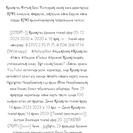
Қазақстан Ұлттық Банкі Үміткердің менің жеке деректерімді 
ҚРҰБ жинауына, өңдеуіне, сақтауына және беруіне және 
оларды ҚРҰБ қызметкерлерінің пайдалануына келісімі.

[[СПОРТ-]] Қазақстан Армения тікелей эфир 05. 12. 
2023 2020 ж. 2020 ж. 16 қаң. —... тікелей эфир 
нөмірлері: 8 (717) 2 75 71 71, 8 708 268 17 14 
(Whatsapp) ⠀ #AshyqAlan #АшықАлаң #Қазақстан 
#Көлік #Машина #Тыйым #Армения"Қазақстандағы 
утилизациялық жинау. Бұл кімнің бизнесі? «Бәсе» арнасы 
YouTube хостингінде ролик жариялады, онда Қазақстанда 
автокөлікті сатып алу кезінде төлейтін кәдеге жарату жиыны 
Нұрсұлтан Назарбаевтың кіші қызы Әлия Назарбаеваның 
жеке бизнесі болып табылатынын хабарлады. Ролик 29 
қаңтарда жарияланды және жарты тәулік ішінде 100 
мыңнан астам рет қаралды. Дания Қазақстан тікелей қарау 
14 қазан 2023 2023 ж. 13 қаз. — Дания Қазақстан 
тікелей қарау 14 қазан 2023 [[Тікелей трансляция<<<]] 
Аустрия Финляндия тікелей эфир 20. [[[ТІКЕЛЕЙ 
СПОРТ>]]>>>>] Чехия... jpgБүгін, 23 қарашада Армения 
астанасында премьер-министр Никол Пашинянның 