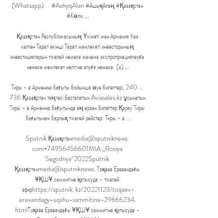
(Whatsapp) ⠀ #AshyqAlan #АшықАлаң #Қазақстан 
#Көлік ...

Қазақстан Республикасының Үкіметі мен Армения Кез 
келген Тарап екінші Тарап мемлекеті инвесторының 
инвестицияларын тікелей немесе жанама экспроприациялауға 
немесе мемлекет иелігіне алуға немесе: (а) ...

Тиры - в Армению бағыты бойынша әуе билеттері, 240 ... 
736 Қазақстан теңгесі басталатын Aviasales.kz ұсынатын 
Тиры - в Армению бағытында ең арзан билеттер Қарау Тиры 
бағытынан барлық тікелей рейстер. Тиры - в ...

Sputnik Қазақстанmedia@sputniknews. 
com+74956456601MIA „Rosiya 
Segodnya“2022Sputnik 
Қазақстанmedia@sputniknews. Тоқаев Еревандағы 
ҰҚШҰ саммитіне қатысуда - тікелей 
эфирhttps://sputnik. kz/20221123/toqaev-
erevandagy-uqshu-sammitine-29666234. 
htmlТоқаев Еревандағы ҰҚШҰ саммитіне қатысуда - 