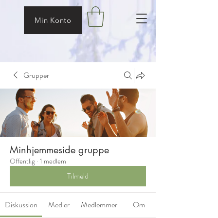
Min Konto
Grupper
Minhjemmeside gruppe
Offentlig
·
1 medlem
Tilmeld
Diskussion
Medier
Medlemmer
Om