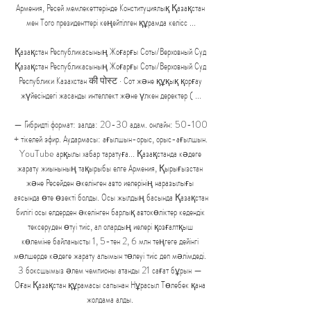
Армения, Ресей мемлекеттерінде Конституциялық Қазақстан 
мен Того президенттері кеңейтілген құрамда келісс ...

Қазақстан Республикасының Жоғарғы Соты/Верховный Суд 
Қазақстан Республикасының Жоғарғы Соты/Верховный Суд 
Республики Казахстан की पोस्ट · Сот және құқық қорғау 
жүйесіндегі жасанды интеллект және үлкен деректер ( ...

— Гибридті формат: залда: 20-30 адам. онлайн: 50-100 
+ тікелей эфир. Аудармасы: ағылшын-орыс, орыс-ағылшын. 
YouTube арқылы хабар таратуға... Қазақстанда кәдеге 
жарату жиынының тақырыбы елге Армения, Қырығызстан 
және Ресейден әкелінген авто иелерінің наразылығы 
аясында өте өзекті болды. Осы жылдың басында Қазақстан 
билігі осы елдерден әкелінген барлық автокөліктер кедендік 
тексеруден өтуі тиіс, ал олардың иелері қозғалтқыш 
көлеміне байланысты 1, 5-тен 2, 6 млн теңгеге дейінгі 
мөлшерде кәдеге жарату алымын төлеуі тиіс деп мәлімдеді. 
3 боксшымыз әлем чемпионы атанды 21 сағат бұрын — 
Оған Қазақстан құрамасы сапынан Нұрасыл Төлебек қана 
жолдама алды. 
