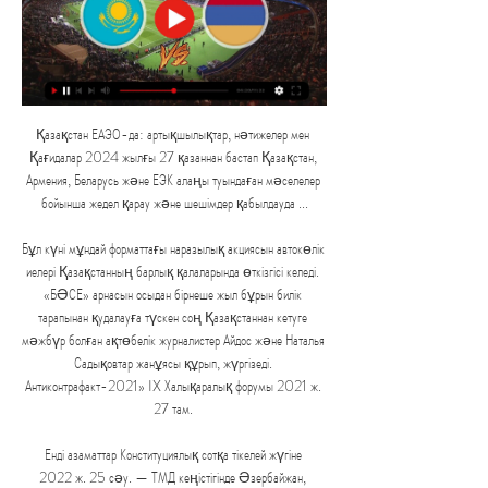
Қазақстан ЕАЭО-да: артықшылықтар, нәтижелер мен 
Қағидалар 2024 жылғы 27 қазаннан бастап Қазақстан, 
Армения, Беларусь және ЕЭК алаңы туындаған мәселелер 
бойынша жедел қарау және шешімдер қабылдауда ...

Бұл күні мұндай форматтағы наразылық акциясын автокөлік 
иелері Қазақстанның барлық қалаларында өткізгісі келеді. 
«БӘСЕ» арнасын осыдан бірнеше жыл бұрын билік 
тарапынан қудалауға түскен соң Қазақстаннан кетуге 
мәжбүр болған ақтөбелік журналистер Айдос және Наталья 
Садықовтар жанұясы құрып, жүргізеді. 
Антиконтрафакт-2021» IX Халықаралық форумы 2021 ж. 
27 там. 

Енді азаматтар Конституциялық сотқа тікелей жүгіне 
2022 ж. 25 сәу. — ТМД кеңістігінде Әзербайжан, 