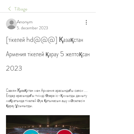
Tilbage
Anonym
5. december 2023
[тікелей hd@@@] Қазақстан 
Армения тікелей қарау 5 желтоқсан 
2023
Саакян Қазақстан мен Армения арасындағы саяси ... 
Елдер арасындағы тиімді өзара іс-қимылды дамыту 
мақсатында тікелей әуе қатынасын ашу мәселесін 
қарау ұсынылды.