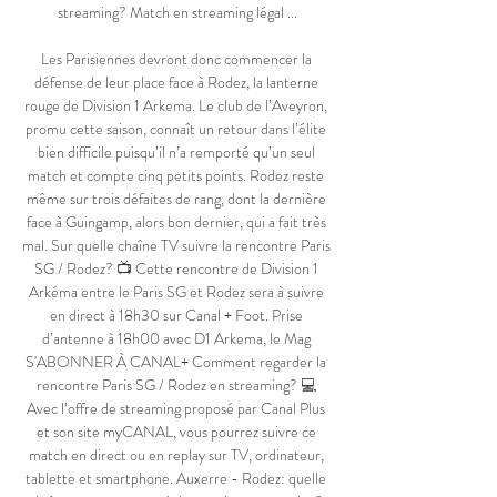
streaming? Match en streaming légal ...

Les Parisiennes devront donc commencer la 
défense de leur place face à Rodez, la lanterne 
rouge de Division 1 Arkema. Le club de l’Aveyron, 
promu cette saison, connaît un retour dans l’élite 
bien difficile puisqu’il n’a remporté qu’un seul 
match et compte cinq petits points. Rodez reste 
même sur trois défaites de rang, dont la dernière 
face à Guingamp, alors bon dernier, qui a fait très 
mal. Sur quelle chaîne TV suivre la rencontre Paris 
SG / Rodez? 📺 Cette rencontre de Division 1 
Arkéma entre le Paris SG et Rodez sera à suivre 
en direct à 18h30 sur Canal + Foot. Prise 
d’antenne à 18h00 avec D1 Arkema, le Mag 
S'ABONNER À CANAL+ Comment regarder la 
rencontre Paris SG / Rodez en streaming? 💻 
Avec l’offre de streaming proposé par Canal Plus 
et son site myCANAL, vous pourrez suivre ce 
match en direct ou en replay sur TV, ordinateur, 
tablette et smartphone. Auxerre - Rodez: quelle 