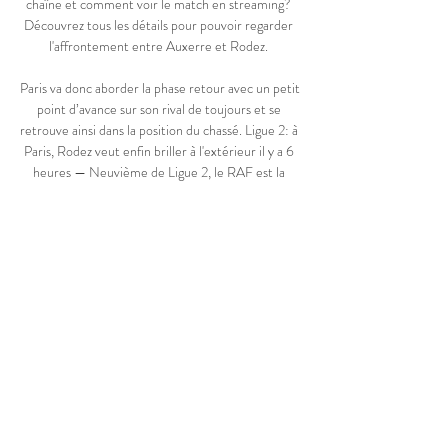
chaîne et comment voir le match en streaming? 
Découvrez tous les détails pour pouvoir regarder 
l'affrontement entre Auxerre et Rodez. 

Paris va donc aborder la phase retour avec un petit 
point d’avance sur son rival de toujours et se 
retrouve ainsi dans la position du chassé. Ligue 2: à 
Paris, Rodez veut enfin briller à l'extérieur il y a 6 
heures — Neuvième de Ligue 2, le RAF est la 
deuxième plus mauvaise équipe à l'extérieur. Une 
tendance que les Ruthénois tenteront d'inverser 
ce mardi... Sur quelle chaîne et à quelle heure voir 
Bordeaux - Rodez? Niveau horaire et diffusion, ce 
match Bordeaux - Rodez débutera ce vendredi 
soir à 20h45 et sera diffusé sur Amazon Prime 
Video, comme le multiplex de la 38e journée de 
Ligue 2 et sept autres rencontres. 

) Vous serez surpris... RODEZ-Paris Hesgoal 
Gratuit En Direct. Où regarder? (2023) Regardez 
les matchs de foot de Rodez hesgoal en live 
streaming gratuit sur PC et mobile. Tous les 