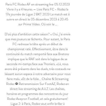
Paris FC Rodez AF en streaming live 05.12.2023 
Vivre il y a 4 heures — Live Paris FC - Rodez la 
17e journée de Ligue 2 BKT 2023 Le match est à 
suivre en direct le 05 décembre 2023 à 20:45 
sur Prime Video. Où voir le ...

D’où plus d’ambition cette saison? « Oui, j’ai envie 
que mes joueurs se lâchent». Pour autant, le Paris 
FC redresse la tête après un début de 
championnat raté. Effectivement, être dans la 
continuité du match remporté face aux Bretons 
implique que le RAF soit dans la logique de sa 
seconde mi-temps face aux Thoniers. «Là, nous 
avons été présents dans les duels, très costauds ne 
laissant aucun espace à notre adversaire pour nous 
faire mal». «Et de la folie... Chaîne & Streaming 
Rodez ⚽ Retransmission Sur FootAZ, Rodez en 
direct live streaming de A à Z. Les chaînes, 
horaires et programmes des rencontres du jour 
Rodez Aveyron Football, et cela gratuitement! 
Ligue 2: à Paris, Rodez veut enfin briller à 