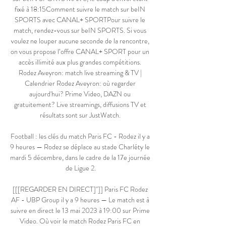
fixé à 18:15Comment suivre le match sur beIN 
SPORTS avec CANAL+ SPORTPour suivre le 
match, rendez-vous sur beIN SPORTS. Si vous 
voulez ne louper aucune seconde de la rencontre, 
on vous propose l’offre CANAL+ SPORT pour un 
accès illimité aux plus grandes compétitions. 
Rodez Aveyron: match live streaming & TV | 
Calendrier Rodez Aveyron: où regarder 
aujourd'hui? Prime Video, DAZN ou 
gratuitement? Live streamings, diffusions TV et 
résultats sont sur JustWatch. 

Football : les clés du match Paris FC - Rodez il y a 
9 heures — Rodez se déplace au stade Charléty le 
mardi 5 décembre, dans le cadre de la 17e journée 
de Ligue 2.

[[[REGARDER EN DIRECT]'']] Paris FC Rodez 
AF - UBP Group il y a 9 heures — Le match est à 
suivre en direct le 13 mai 2023 à 19:00 sur Prime 
Video. Où voir le match Rodez Paris FC en 