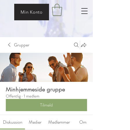
Min Konto
Grupper
Minhjemmeside gruppe
Offentlig
·
1 medlem
Tilmeld
Diskussion
Medier
Medlemmer
Om