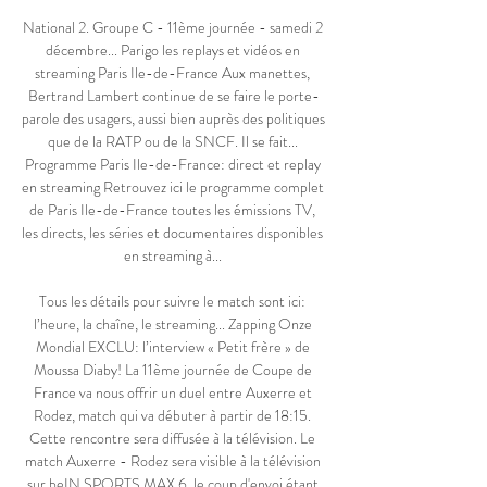
National 2. Groupe C - 11ème journée - samedi 2 
décembre... Parigo les replays et vidéos en 
streaming Paris Ile-de-France Aux manettes, 
Bertrand Lambert continue de se faire le porte-
parole des usagers, aussi bien auprès des politiques 
que de la RATP ou de la SNCF. Il se fait... 
Programme Paris Ile-de-France: direct et replay 
en streaming Retrouvez ici le programme complet 
de Paris Ile-de-France toutes les émissions TV, 
les directs, les séries et documentaires disponibles 
en streaming à... 

Tous les détails pour suivre le match sont ici: 
l’heure, la chaîne, le streaming... Zapping Onze 
Mondial EXCLU: l’interview « Petit frère » de 
Moussa Diaby! La 11ème journée de Coupe de 
France va nous offrir un duel entre Auxerre et 
Rodez, match qui va débuter à partir de 18:15. 
Cette rencontre sera diffusée à la télévision. Le 
match Auxerre - Rodez sera visible à la télévision 
sur beIN SPORTS MAX 6, le coup d'envoi étant 