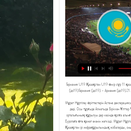
Германия U19 Қазақстан U19 өмір сүр 11 қа
(до19)Германия (до19) - Армения (до19)21.
Мұрат Нұртілеу әріптестерін Астана деклараци
деді. Осы тұрғыда Алматыда Біріккен Ұлтта
орталығының құрылуы дер кезінде қолға алынған
Еуропаға өте қажет екенін жеткізді. Мұрат Нұрт
Қазақстан ірі инфрақұрылымдық жобаларды, оның