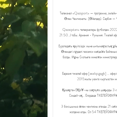
Телеканал «Qazsport» — программа, онлайн-т
Әлем Чемпионаты. (Әйелдер). Сербия — Ч
Qazaqstan» телеарналары футболдан 2022 
21:50. J тобы. Армения - Румыния. Тікелей
Еуропадағы қауіпсіздік жыне ынтымақтастық ұйы
Әлемдегі күрделі геосаяси жағдайға байланы
болды. Мұны Скопьеге жиналған министрлерд
Евразия тикелей эфир [axalqcgagb] ... эфир 
2015жылы уюмга кыргызстан мене
Қазақстан ЕҚЫҰ-ны сақтауға шақырды 3 к
Сондай-ақ... Елордада ТІКЕЛЕЙЭФИР#
3 боксшымыз әлем чемпионы атанды 21 саға
жолдама алды. Ол 54 ТІКЕЛЕЙЭФИР#Ү