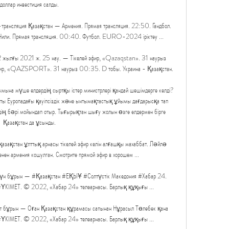
доллар инвестиция салды. 

рансляция Қазақстан — Армения. Прямая трансляция. 22:50. Гандбол. 
или. Прямая трансляция. 00:40. Футбол. EURO-2024 іріктеу ...

жылғы 2021 ж. 25 нау. — Тікелей эфир, «Qazaqstan». 31 наурыз 
 эфир, «QAZSPORT». 31 наурыз 00:35. D тобы. Украина - Қазақстан.

мына мүше елдердің сыртқы істер министрлері қандай шешімдерге келді? 
сты Еуропадағы қауіпсіздік және ынтымақтастық ұйымы дағдарысқа тап 
ің бәрі мойындап отыр. Тығырықтан шығу жолын өзге елдермен бірге 
Қазақстан да ұсынды. 

қазақстан ұлттық арнасы тікелей эфир келін алғашқы махаббат. Ләйлә 
н армения кошулган. Смотрите прямой эфир в хорошем ...

үн бұрын — #Қазақстан #ЕҚЫҰ #Солтүстік Македония #Хабар 24. 
ҮКІМЕТ. © 2022, «Хабар 24» телеарнасы. Барлық құқығы ...

т бұрын — Оған Қазақстан құрамасы сапынан Нұрасыл Төлебек қана 
КІМЕТ. © 2022, «Хабар 24» телеарнасы. Барлық құқығы ...
