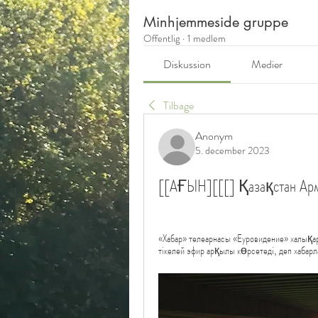
Minhjemmeside gruppe
Offentlig
·
1 medlem
Diskussion
Medier
Tilbage
Anonym
5. december 2023
[[АҒЫН][[[] Қазақстан Арм
«Хабар» телеарнасы «Еуровидение» халықа
тікелей эфир арқылы көрсетеді, деп хаб