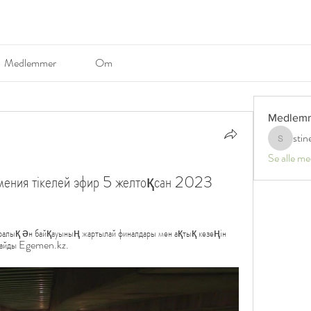
Medlemmer
Om
Medlem
stin
stinerosel
Se alle m
ения тікелей эфир 5 желтоқсан 2023
ралық ән байқауының жартылай финалдары мен ақтық кезеңін 
арлайды Egemen.kz.