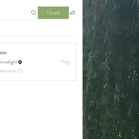
Tilmeld
mer
eroselight
Følg
ight
edlemmer (1)