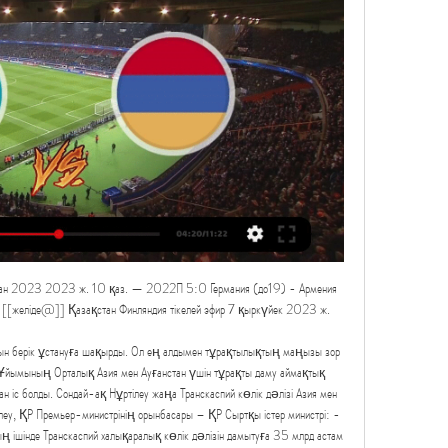
зан 2023 2023 ж. 10 қаз. — 2022П 5:0 Германия (до19) - Армения 
 [[желіде@]] Қазақстан Финляндия тікелей эфир 7 қыркүйек 2023 ж.

ясын берік ұстануға шақырды. Ол ең алдымен тұрақтылықтың маңызы зор 
р Ұйымының Орталық Азия мен Ауғанстан үшін тұрақты даму аймақтық 
 іс болды. Сондай-ақ Нұртілеу жаңа Транскаспий көлік дәлізі Азия мен 
ілеу, ҚР Премьер-министрінің орынбасары – ҚР Сыртқы істер министрі: - 
 ішінде Транскаспий халықаралық көлік дәлізін дамытуға 35 млрд астам 