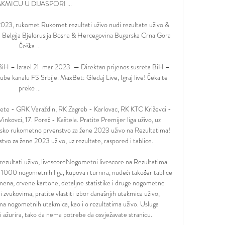
KMICU U DIJASPORI ...

023, rukomet Rukomet rezultati uživo nudi rezultate uživo & 
a Belgija Bjelorusija Bosna & Hercegovina Bugarska Crna Gora 
Češka ...

 – Izrael 21. mar 2023. — Direktan prijenos susreta BiH – 
be kanalu FS Srbije. MaxBet: Gledaj Live, Igraj live! Čeka te 
preko ...

vete - GRK Varaždin, RK Zagreb - Karlovac, RK KTC Križevci - 
kovci, 17. Poreč - Kaštela. Pratite Premijer liga uživo, uz 
etsko rukometno prvenstvo za žene 2023 uživo na Rezultatima! 
o za žene 2023 uživo, uz rezultate, raspored i tablice. 

ezultati uživo, livescoreNogometni livescore na Rezultatima 
1000 nogometnih liga, kupova i turnira, nudeći također tablice 
remena, crvene kartone, detaljne statistike i druge nogometne 
 zvukovima, pratite vlastiti izbor današnjih utakmica uživo, 
ma nogometnih utakmica, kao i o rezultatima uživo. Usluga 
ažurira, tako da nema potrebe da osvježavate stranicu. 
