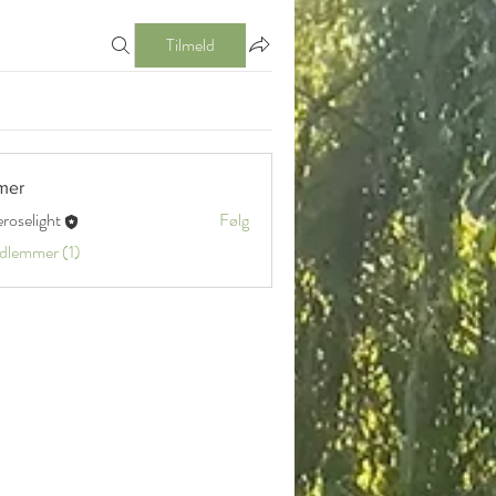
Tilmeld
mer
eroselight
Følg
ight
edlemmer (1)