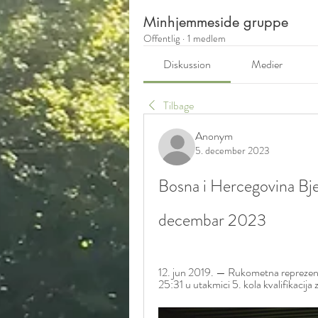
Minhjemmeside gruppe
Offentlig
·
1 medlem
Diskussion
Medier
Tilbage
Anonym
5. december 2023
Bosna i Hercegovina Bjelo
decembar 2023
12. jun 2019. — Rukometna reprezenta
25:31 u utakmici 5. kola kvalifikacij