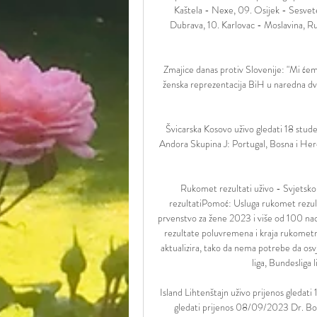
Kaštela - Nexe, 09. Osijek - Sesvete
Dubrava, 10. Karlovac - Moslavina, Ru
Zmajice danas protiv Slovenije: "Mi ćem
ženska reprezentacija BiH u naredna dva 
Švicarska Kosovo uživo gledati 18 stud
Andora Skupina J: Portugal, Bosna i Herc
Rukomet rezultati uživo - Svjetsk
rezultatiPomoć: Usluga rukomet rezul
prvenstvo za žene 2023 i više od 100 nacio
rezultate poluvremena i kraja rukometn
aktualizira, tako da nema potrebe da osv
liga, Bundesliga l
Island Lihtenštajn uživo prijenos gledati
gledati prijenos 08/09/2023 Dr. 