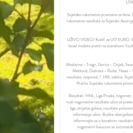
UTA
Svjetsko rukometno prvenstvo za žene 2
rukometne rezultate za Svjetsko Austrij
UŽIVO VIDEO/ Kvalif. za U17 EURO: BiH
Izrael možete pratiti na zvaničnom Youtu
Moslavina - Trogir, Gorica - Osijek, Ses
Metković, Dubrava - Rudar, Nexe - Vin
rezultate, raspored, 1. HRL tablice. Svj
Pratite Svjetsko rukometno prvenstv
Rezultati: HNL, Liga Prvaka, nogomet, r
nudi nogometne rezultate uživo za preko 
liga, strijelce golova, rezultate poluv
informacije uživo. Budite obaviješteni
informirajte se o konačnim rezultati
nogometni livescore se automatski 