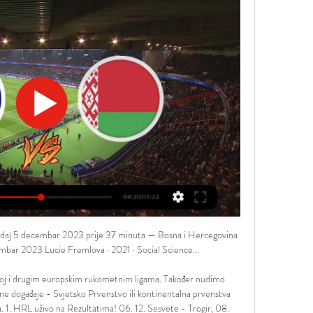
ledaj 5 decembar 2023 prije 37 minuta — Bosna i Hercegovina 
embar 2023 Lucie Fremlova · 2021 · ‎Social Science...

koj i drugim europskim rukometnim ligama. Također nudimo 
ne događaje - Svjetsko Prvenstvo ili kontinentalna prvenstva 
. 1. HRL uživo na Rezultatima! 06. 12. Sesvete - Trogir, 08. 