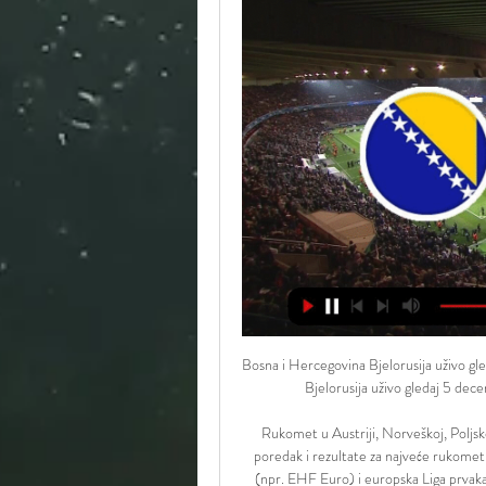
Bosna i Hercegovina Bjelorusija uživo g
Bjelorusija uživo gledaj 5 dec
Rukomet u Austriji, Norveškoj, Poljs
poredak i rezultate za najveće rukomet
(npr. EHF Euro) i europska Liga prvaka