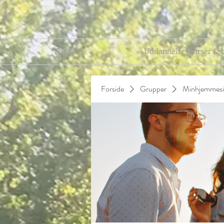
Forside
Uddannelse, kurser & 
Forside
Grupper
Minhjemmesi