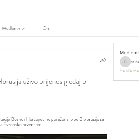
Medlemmer
Om
Medlem
stin
stinerosel
Se alle m
rusija uživo prijenos gledaj 5 
cija Bosne i Hercegovine poražena je od Bjelorusije sa 
a za Evropsko prvenstvo.