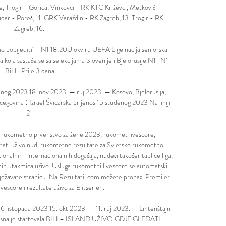
, Trogir - Gorica, Vinkovci - RK KTC Križevci, Metković - 
dar - Poreč, 11. GRK Varaždin - RK Zagreb, 13. Trogir - RK 
Zagreb, 16. 

o pobijediti" - N1 18:20U okviru UEFA Lige nacija seniorska 
kola sastaće se sa selekcijama Slovenije i Bjelorusije.N1 · N1 
BiH · Prije 3 dana

enog 2023 18. nov 2023. — ruj 2023. — Kosovo, Bjelorusija, 
egovina ) Izrael Švicarska prijenos 15 studenog 2023 Na liniji 
21.

o rukometno prvenstvo za žene 2023, rukomet livescore, 
tati uživo nudi rukometne rezultate za Svjetsko rukometno 
nalnih i internacionalnih događaja, nudeći također tablice liga, 
ih utakmica uživo. Usluga rukometni livescore se automatski 
ježavate stranicu. Na Rezultati. com možete pronaći Premijer 
ivescore i rezultate uživo za Elitserien. 

 16 listopada 2023 15. okt 2023. — 11. ruj 2023. — Lihtenštajn 
Bosna je startovala BIH – ISLAND UŽIVO GDJE GLEDATI 