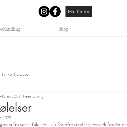
Min Konto
behandling
Shop
tanker fra Livet
e
13. apr. 2021
1 min læsning
ølelser
pr. 2023
gter vi fra vores følelser - alt for ofte vender vi os væk fra det de 