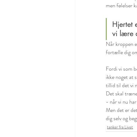
men følelser ka
Hjertet 
vi lære 
Når kroppen el
fortælle dig om
Fordi vi som b
ikke noget at s
tillid til det v
Det skal trænes
- når vi nu har
Men det er det
dig selv og beg
tanker fra Livet