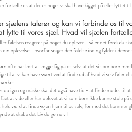
n fortælle os at der er noget vi skal have kigget på eller lyttet til
er sjælens talerør og kan vi forbinde os til v
at lytte til vores sjæl. Hvad vil sjælen fortæll
ler følelsen reagerer på noget du oplever - så er det fordi du ska
 din oplevelse - hvorfor sniger den følelse ind og fylder i denne 
ørn ofte har lært at lægge låg på os selv, at det vi som børn mærk
ige til at vi kan have svært ved at finde ud af hvad vi selv føler ell
i mærker. 
 op igen og måske skal det også have tid - at finde modet til at t
 fået at vide eller har oplevet at vi som børn ikke kunne stole på o
 hele værd at finde vejen hjem til os selv, for med det kommer g
ynde at skabe det Liv du gerne vil