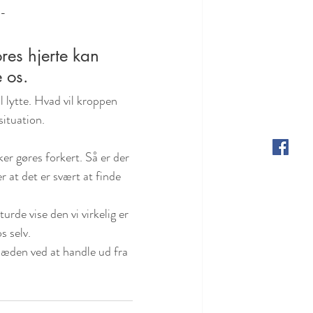
 - 
ores hjerte kan 
e os. 
l lytte. Hvad vil kroppen 
situation. 
er gøres forkert. Så er der 
er at det er svært at finde 
urde vise den vi virkelig er 
s selv.
læden ved at handle ud fra 